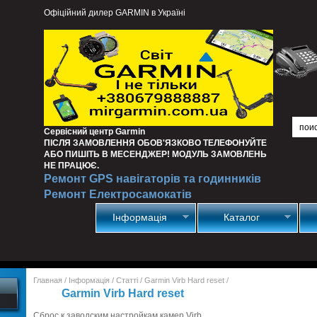
Офіційний дилер GARMIN в Україні
Сервісний центр Garmin
ПІСЛЯ ЗАМОВЛЕННЯ ОБОВ'ЯЗКОВО ТЕЛЕФОНУЙТЕ
АБО ПИШІТЬ В МЕСЕНДЖЕР! МОДУЛЬ ЗАМОВЛЕНЬ
НЕ ПРАЦЮЄ.
Ремонт GPS навігаторів та годинників
Ремонт Електросамокатів
Інформація
Каталог
Главная
/
Інформація
/
Статті
/
Garmin Virb Hard reset
/
Garmin Virb Hard reset
Сброс к заводским настройкам камер Virb