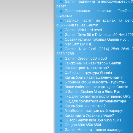
Garmin годинники та велокомпьютери 
ресет
Перепрошивка легковых TomTo
грузовые
Таблиця частот по країнах та регі
ошийників та баз Garmin
Garmin Virb Hard reset
Garmin Drive 50 и Drivesmart 50 Hwid 22
Сравнительная таблица Garmin vivo...
nuviCam LMTHD
Garmin Nuvi 2xx9 [2014] 25x9 26x9 
2689 2789
Garmin Oregon 600 и 650
Тачскрины на навигаторы Garmin
Как настроить навигатор?
Файловая структура Garmin
Как выбрать навигационную карту
5 причин чтобы обновить «туриста»
Ваши собственные карты для Garmin
о Garmin Custom Map и Birds Eye
Гид для покупателя портативного GPS
Гид для покупателя автонавигатора
Как выбрать навигатор?
MapSource - загрузи свой маршрут
Какая карта Украины лучше?
Обзор Garmin nuvi 3597/3597LMT
Oregon 600/ 650/ 650t
Garmin Monterra – новая надежда.