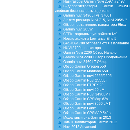
Навигаторы Garmin Nuvi 2597 и 2497
Видеорегистраторы Garmin 35/35
двойная безопасность водителя
Garmin nuvi 3490LT vs. 3760T
А в чем разница Nuvi 715, Nuvi 205W ?
Обзор портативного навигатора Etrex
Garmin nuvi 205W
СТЕК - зарядные устройства №1
Новые эхолоты Lowrance Elite 5
GPSMAP 700 отправляются в плавание
NUVI 3790t - новая эра
Gamrin Nuvi 2200 Обзор Начало
Gamrin Nuvi 2200 Обзор Продолжение
Garmin nuvi 2460 LT Обзор
Обзор Gamrin Oregon 550
Обзор Garmin Montana 650
Обзор Garmin nuvi 2555/2595
Обзор Garmin Nuvi 2555LT
Обзор Garmin ETREX 20
Обзор Garmin nuvi 50 LM
Обзор Garmin Nuvi 3490LMT
Обзор Garmin GPSMap 62s
Обзор Garmin nuvi 3590 LMT
Обзор Garmin Fenix
Обзор Garmin GPSMAP 541s
Модельный ряд Garmin 2013
Топ-10 навигаторов Garmin 2012
Nuvi 2013 Advanced