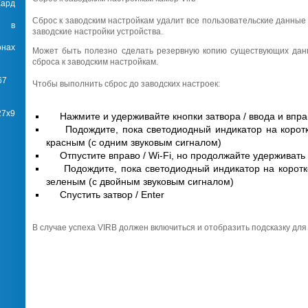
Хард
Сброс к заводским настройкам удалит все пользовательские данные 
m в
заводские настройки устройства.
онах
Может быть полезно сделать резервную копию существующих дан
сброса к заводским настройкам.
67
Чтобы выполнить сброс до заводских настроек:
27x9
Нажмите и удерживайте кнопки затвора / ввода и вправ
Подождите, пока светодиодный индикатор на корот
красным (с одним звуковым сигналом)
Отпустите вправо / Wi-Fi, но продолжайте удерживать 
Подождите, пока светодиодный индикатор на коротк
зеленым (с двойным звуковым сигналом)
Спустить затвор / Enter
В случае успеха VIRB должен включиться и отобразить подсказку для