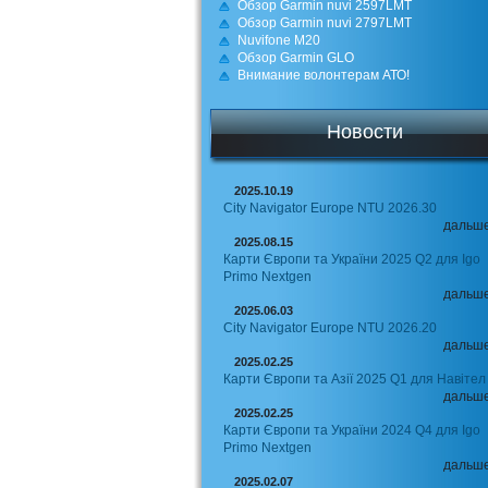
Обзор Garmin nuvi 2597LMT
Обзор Garmin nuvi 2797LMT
Nuvifone M20
Обзор Garmin GLO
Внимание волонтерам АТО!
Новости
2025.10.19
City Navigator Europe NTU 2026.30
дальш
2025.08.15
Карти Європи та України 2025 Q2 для Igo
Primo Nextgen
дальш
2025.06.03
City Navigator Europe NTU 2026.20
дальш
2025.02.25
Карти Європи та Азії 2025 Q1 для Навітел
дальш
2025.02.25
Карти Європи та України 2024 Q4 для Igo
Primo Nextgen
дальш
2025.02.07