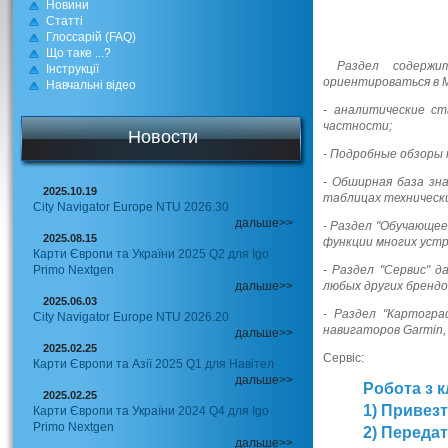
Новини
Статті
Глоссарій (FAQ)
Що таке ...?
Раздел содержит
Інструкції
ориентироваться в М
Навчальні відео
- аналитические с
частности;
Новости
- Подробные обзоры 
- Обширная база зн
2025.10.19
таблицах техническ
City Navigator Europe NTU 2026.30
дальше>>
- Раздел "Обучающее
2025.08.15
функции многих устр
Карти Європи та України 2025 Q2 для Igo
Primo Nextgen
- Раздел "Сервис" 
дальше>>
любых других брендо
2025.06.03
- Раздел "Картогр
City Navigator Europe NTU 2026.20
навигаторов Garmin,
дальше>>
2025.02.25
Сервіс:
Карти Європи та Азії 2025 Q1 для Навітел
дальше>>
Робота з к
2025.02.25
1) Привезт
Карти Європи та України 2024 Q4 для Igo
Primo Nextgen
2) Передат
дальше>>