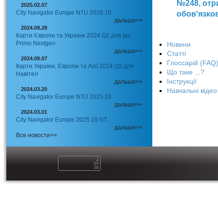
№248, отри
2025.02.07
City Navigator Europe NTU 2026.10
обов'язко
дальше>>
2024.09.28
Карти Європи та України 2024 Q2 для Igo
Primo Nextgen
Новини
дальше>>
Статті
2024.09.07
Глоссарій (FAQ
Карти України, Європи та Азії 2024 Q3 для
Що таке ...?
Навітел
Інструкції
дальше>>
2024.03.20
Навчальні відео
City Navigator Europe NTU 2025.10
дальше>>
2024.03.01
City Navigator Europe 2025.10 NT
дальше>>
Все новости>>