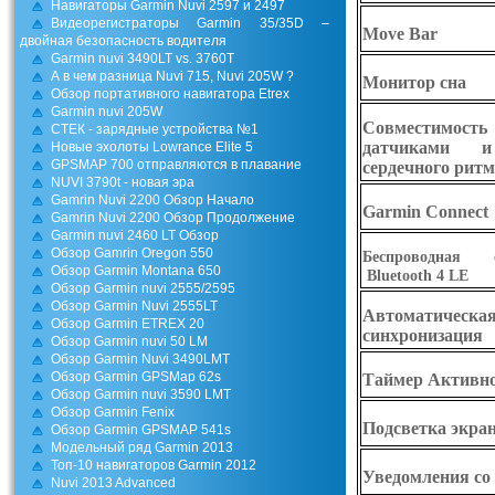
Навигаторы Garmin Nuvi 2597 и 2497
Видеорегистраторы Garmin 35/35D –
Move Bar
двойная безопасность водителя
Garmin nuvi 3490LT vs. 3760T
А в чем разница Nuvi 715, Nuvi 205W ?
Монитор сна
Обзор портативного навигатора Etrex
Garmin nuvi 205W
Совместимос
СТЕК - зарядные устройства №1
датчиками и
Новые эхолоты Lowrance Elite 5
GPSMAP 700 отправляются в плавание
сердечного рит
NUVI 3790t - новая эра
Gamrin Nuvi 2200 Обзор Начало
Garmin Connect
Gamrin Nuvi 2200 Обзор Продолжение
Garmin nuvi 2460 LT Обзор
Обзор Gamrin Oregon 550
Беспроводная с
Обзор Garmin Montana 650
Bluetooth 4 LE
Обзор Garmin nuvi 2555/2595
Обзор Garmin Nuvi 2555LT
Автоматическа
Обзор Garmin ETREX 20
синхронизация
Обзор Garmin nuvi 50 LM
Обзор Garmin Nuvi 3490LMT
Обзор Garmin GPSMap 62s
Таймер Активн
Обзор Garmin nuvi 3590 LMT
Обзор Garmin Fenix
Подсветка экра
Обзор Garmin GPSMAP 541s
Модельный ряд Garmin 2013
Топ-10 навигаторов Garmin 2012
Уведомления со
Nuvi 2013 Advanced