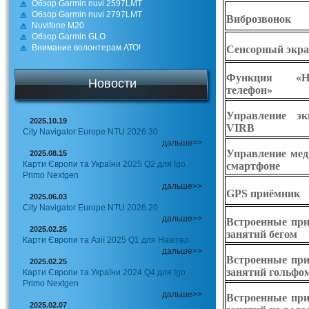
Обзор Garmin nuvi 2597LMT
Обзор Garmin nuvi 2797LMT
Виброзвонок
Nuvifone M20
Обзор Garmin GLO
Внимание волонтерам АТО!
Сенсорный экр
Функция «Н
Новости
телефон»
Управление э
2025.10.19
VIRB
City Navigator Europe NTU 2026.30
дальше>>
Управление мед
2025.08.15
Карти Європи та України 2025 Q2 для Igo
смартфоне
Primo Nextgen
дальше>>
GPS приёмник
2025.06.03
City Navigator Europe NTU 2026.20
дальше>>
Встроенные пр
2025.02.25
занятий бегом
Карти Європи та Азії 2025 Q1 для Навітел
дальше>>
Встроенные пр
2025.02.25
занятий гольфо
Карти Європи та України 2024 Q4 для Igo
Primo Nextgen
дальше>>
Встроенные пр
2025.02.07