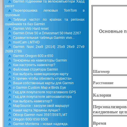
Garmin годинники та велокомпьютери Хард
ресет
Перепрошивка легковых TomTom в
грузовые
Таблиця частот по країнах та регіонах
ошийників та баз Garmin
Garmin Virb Hard reset
Основные п
Garmin Drive 50 и Drivesmart 50 Hwid 2267
Сравнительная таблица Garmin vivo...
nuviCam LMTHD
Garmin Nuvi 2xx9 [2014] 25x9 26x9 27x9
2689 2789
Garmin Oregon 600 и 650
Тачскрины на навигаторы Garmin
Как настроить навигатор?
Файловая структура Garmin
Шагомер
Как выбрать навигационную карту
5 причин чтобы обновить «туриста»
Расстояние
Ваши собственные карты для Garmin
о Garmin Custom Map и Birds Eye
Гид для покупателя портативного GPS
Калории
Гид для покупателя автонавигатора
Как выбрать навигатор?
MapSource - загрузи свой маршрут
Персонализиро
Какая карта Украины лучше?
ежедневные цел
Обзор Garmin nuvi 3597/3597LMT
Oregon 600/ 650/ 650t
Время
Garmin Monterra – новая надежда.