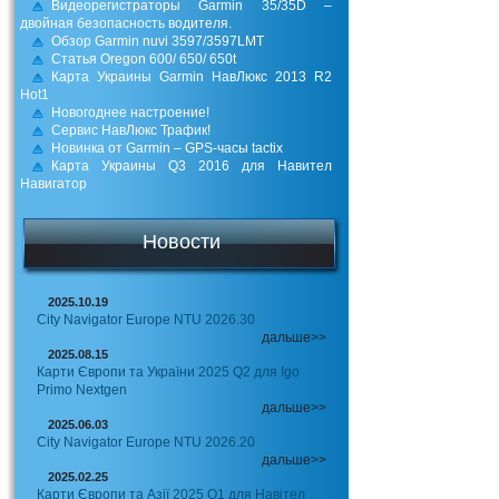
Видеорегистраторы Garmin 35/35D –
двойная безопасность водителя.
Обзор Garmin nuvi 3597/3597LMT
Статья Oregon 600/ 650/ 650t
Карта Украины Garmin НавЛюкс 2013 R2
Hot1
Новогоднее настроение!
Сервис НавЛюкс Трафик!
Новинка от Garmin – GPS-часы tactix
Карта Украины Q3 2016 для Навител
Навигатор
Новости
2025.10.19
City Navigator Europe NTU 2026.30
дальше>>
2025.08.15
Карти Європи та України 2025 Q2 для Igo
Primo Nextgen
дальше>>
2025.06.03
City Navigator Europe NTU 2026.20
дальше>>
2025.02.25
Карти Європи та Азії 2025 Q1 для Навітел