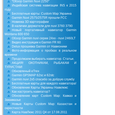
"Обзор Garmin Nuvi 2250"
Индийская система навигации INS к 2015
году
Бесплатные карты: Custom Map Украина
Garmin Nuvi 2575/2575R прошли FCC
Новинка 3D картографии
В наличии держатели для nuvi 3760 3790
Новый портативный навигатор Garmin
Montana 600 650
Обзор Garmin nuvi серии 24xx - nuvi 2460LT
Видео инструкции к Garmin FR 60
Delux прошивка Garmin от Навионики
Фото-информация о пробках в реальном
времени
Продолжаем выбирать навигатор. Статьи.
АКЦИЯ! ОХОТНИКАМ, РЫБАКАМ И
ТУРИСТАМ!
Обновленый eTrex
Garmin GPSMAP 62sc и 62stc
Garmin nuvi 2x5 спасибо за добрую службу
Бесплатные карты для каждого навигатора!
Обновление Карты Украины Навклюкс
Как настроить навигатор?
Обновление карт Custom Map: Кавказ и
Закавказье
Новые Карты Custom Map: Казахстан и
окрестности
Карта НавЛюкс 2011 Q4 от 17.08.2011