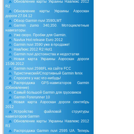
Обновление карты Украины Навлюкс 2012
R2
Обновление карты Украины Аэроскан
дороги 27.04.12
Обзор Garmin nuvi 3590LMT
Garmin zumo 340,350. Мотоциклетные
навигаторы.
Уже скоро. Пробки для Garmin.
Navlux Hot release Euro 2012
Garmin nuvi 3590 уже в продаже!
НавЛюкс 2012 R2 Hot1
Garmin nuvi достоинства и недостатки
Новая карта Украины Аэроскан дороги
15.06.2012
Garmin nuvi 2598FL на сайте FCC
Туристический/Спортивный Garmin fenix
Спросите у нас что-нибудь!
Распродажа GPS-навигаторов Garmin
(Обновление)
Самый большой Garmin для грузовиков
Garmin Forerunner 10
Новая карта Аэроскан дороги сентябрь
2012
Устройство файловой структуры
навигаторов Garmin
Обновление карты Украины Навлюкс 2012
R3
Распродажа Garmin nuvi 2595 UA. Теперь