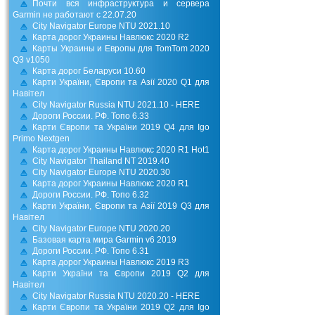
Почти вся инфраструктура и сервера
Garmin не работают с 22.07.20
City Navigator Europe NTU 2021.10
Карта дорог Украины Навлюкс 2020 R2
Карты Украины и Европы для TomTom 2020
Q3 v1050
Карта дорог Беларуси 10.60
Карти України, Європи та Азії 2020 Q1 для
Навітел
City Navigator Russia NTU 2021.10 - HERE
Дороги России. РФ. Топо 6.33
Карти Європи та України 2019 Q4 для Igo
Primo Nextgen
Карта дорог Украины Навлюкс 2020 R1 Hot1
City Navigator Thailand NT 2019.40
City Navigator Europe NTU 2020.30
Карта дорог Украины Навлюкс 2020 R1
Дороги России. РФ. Топо 6.32
Карти України, Європи та Азії 2019 Q3 для
Навітел
City Navigator Europe NTU 2020.20
Базовая карта мира Garmin v6 2019
Дороги России. РФ. Топо 6.31
Карта дорог Украины Навлюкс 2019 R3
Карти України та Європи 2019 Q2 для
Навітел
City Navigator Russia NTU 2020.20 - HERE
Карти Європи та України 2019 Q2 для Igo