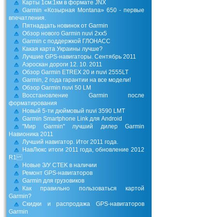
Карты 1см:1км в формате JNX
Garmin «Козырная Montana» 650 - первые
впечатления.
Пятнадцать новинок от Garmin
Обзор нового Garmin nuvi 2хх5
Garmin с поддержкой ГЛОНАСС
Какая карта Украины лучше?
Лучшие GPS-навигаторы. Сентябрь 2011
Аэроскан дороги 12. 10. 2011
Обзор Garmin ETREX 20 и nuvi 2555LT
Garmin, 2 года гарантии на все модели!
Обзор Garmin nuvi 50 LM
Восстановление Garmin после
форматирования
Новый 5-ти дюймовый nuvi 3590 LMT
Garmin Smartphone Link для Android
"Мир Garmin" лучший дилер Garmin
Навионика 2011
Лучший навигатор. Итог 2011 года.
НавЛюкс итоги 2011 года, обновление 2012
R1
Новые З/У CTEK в наличии
Ремонт GPS-навигаторов
Garmin для грузовиков
Как правильно пользоваться картой
Garmin?
Скидки и распродажа GPS-навигаторов
Garmin