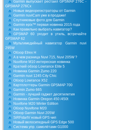
Garmin выпускает рестаил GPSMAP 276C -
GPSMAP 276Cx
Новые видеорегистраторы от Garmin
Garmin nuviCam уже в продаже!
Спутниковые фото для Garmin
Garmin epix™ первая новинка 2015 года
Как правильно выбрать навигатор?
GPSMAP 60 уходит в утиль, встречайте
GPSMAP 62
Мультимедийный навигатор Garmin nuvi
295W
Обзор Etrex H
А в чем разница Nuvi 715, Nuvi 205W ?
Nuvifone M10 интересная новинка
Краткий обзор Lowrance Elite 5
Новинка Garmin Zumo 220
Garmin nuvi 1245 City Chic
Обзор Lowrance X52
Картплоттеры Garmin GPSMAP 700
Garmin Zumo 665
Garmin - лучший гаджет десятилетия
Новинка Garmin Oregon 450 /450t
Nuvifone M20 Winter Edition
Обзор Nuvifone M20
Обзор Garmin Nuvi 205W
SiRFstarIV новый GPS чип
Новый велосипедный GPS Edge 500
Система упр. самолётами G1000