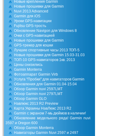
Новые крепления Garmin
Новые прошивки для Garmin
Nuvi 2013 Advanced
Garmin для iOS
Уроки GPS-навигации
Fujitsu GPS-трость
Обновление Navigon для Windows 8
Очки с GPS-навигацией
Новые прошивки для Garmin
GPS-трекер для кошки
Лучшие спортивные часы 2013 ТОП-5
Новые прошивки для Garmin 15.03-31.03
TOП-10 GPS-навигаторов 1кв. 2013
Цены снизились
Garmin Monterra
Фотоаппарат Garmin Virb
Уcлуга "Пробки" для навигаторов Garmin
Обновления для Garmin 01.04-15.04
Обзор Garmin nuvi 2597LMT
Обзор Garmin nuvi 2797LMT
Обзор Garmin GLO
Навлюкс 2013 R2 Preview
Карта Украины НавЛюкс 2013 R2
Garmin c экраном 7-мь дюймов в наличии!
Обновление модельного ряда! Garmin nuvi
3597 и Oregon 600
Обзор Garmin Monterra
Навигаторы Garmin Nuvi 2597 и 2497