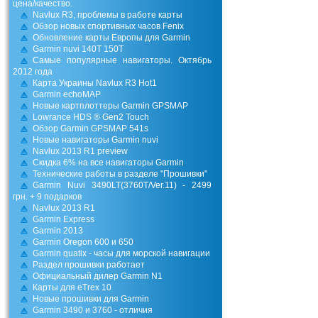
цена/качество.
Navlux R3, проблемы в работе карты
Обзор новых спортивных часов Fenix
Обновление карты Европы для Garmin
Garmin nuvi 140T 150T
Самые популярные навигаторы. Октябрь
2012 года
Карта Украины Navlux R3 Hot1
Garmin echoMAP
Новые картплоттеры Garmin GPSMAP
Lowrance HDS ® Gen2 Touch
Обзор Garmin GPSMAP 541s
Новые навигаторы Garmin nuvi
Navlux 2013 R1 preview
Скидка 6% на все навигаторы Garmin
Технические работы в разделе "Прошивки"
Garmin Nuvi 3490LT(3760Т/Ver.11) - 2499
грн. + 9 подарков
Navlux 2013 R1
Garmin Express
Garmin 2013
Garmin Oregon 600 и 650
Garmin quatix - часы для морской навигации
Раздел прошивки работает
Официальный дилер Garmin N1
Карты для eTrex 10
Новые прошивки для Garmin
Garmin 3490 и 3760 - отличия