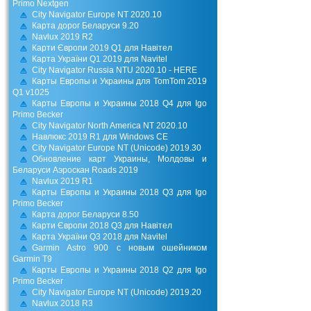
Primo Nextgen
City Navigator Europe NT 2020.10
Карта дорог Беларуси 9.20
Navlux 2019 R2
Карти Європи 2019 Q1 для Навітел
Карта України Q1 2019 для Navitel
City Navigator Russia NTU 2020.10 - HERE
Карты Европы и Украины для TomTom 2019
Q1 v1025
Карты Европы и Украины 2018 Q4 для Igo
Primo Becker
City Navigator North America NT 2020.10
Навлюкс 2019 R1 для Windows CE
City Navigator Europe NT (Unicode) 2019.30
Обновление карт Украины, Молдовы и
Беларуси Аэроскан Roads 2019
Navlux 2019 R1
Карты Европы и Украины 2018 Q3 для Igo
Primo Becker
Карта дорог Беларуси 8.50
Карти Європи 2018 Q3 для Навітел
Карта України Q3 2018 для Navitel
Garmin Astro 900 с новым ошейником
Garmin T9
Карты Европы и Украины 2018 Q2 для Igo
Primo Becker
City Navigator Europe NT (Unicode) 2019.20
Navlux 2018 R3