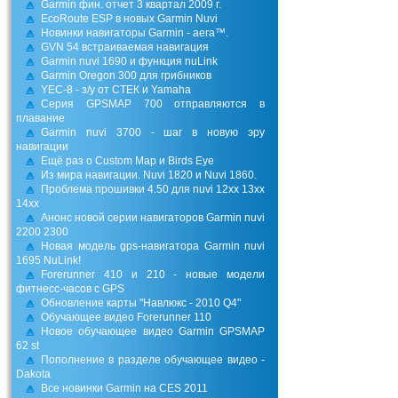
Garmin фин. отчет 3 квартал 2009 г.
EcoRoute ESP в новых Garmin Nuvi
Новинки навигаторы Garmin - aera™.
GVN 54 встраиваемая навигация
Garmin nuvi 1690 и функция nuLink
Garmin Oregon 300 для грибников
YEC-8 - з/у от СТЕК и Yamaha
Серия GPSMAP 700 отправляются в
плавание
Garmin nuvi 3700 - шаг в новую эру
навигации
Ещё раз о Custom Map и Birds Eye
Из мира навигации. Nuvi 1820 и Nuvi 1860.
Проблема прошивки 4.50 для nuvi 12xx 13xx
14xx
Анонс новой серии навигаторов Garmin nuvi
2200 2300
Новая модель gps-навигатора Garmin nuvi
1695 NuLink!
Forerunner 410 и 210 - новые модели
фитнесс-часов с GPS
Обновление карты "Навлюкс - 2010 Q4"
Обучающее видео Forerunner 110
Новое обучающее видео Garmin GPSMAP
62 st
Пополнение в разделе обучающее видео -
Dakota
Все новинки Garmin на CES 2011