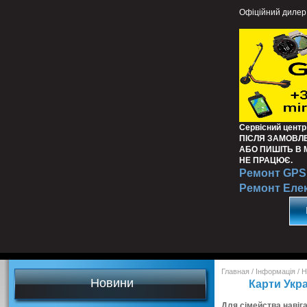
Офіційний дилер
Сервісний центр
ПІСЛЯ ЗАМОВЛ
АБО ПИШІТЬ В
НЕ ПРАЦЮЄ.
Ремонт GPS 
Ремонт Еле
Главная
/
Інформація
/
Н
Новини
Карти Укра
Для сімейства навіга