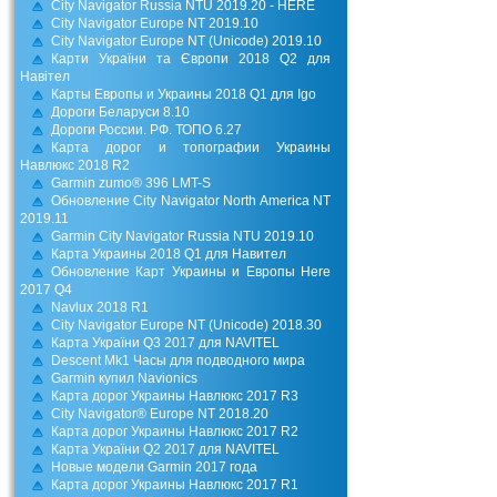
City Navigator Russia NTU 2019.20 - HERE
City Navigator Europe NT 2019.10
City Navigator Europe NT (Unicode) 2019.10
Карти України та Європи 2018 Q2 для
Навітел
Карты Европы и Украины 2018 Q1 для Igo
Дороги Беларуси 8.10
Дороги России. РФ. ТОПО 6.27
Карта дорог и топографии Украины
Навлюкс 2018 R2
Garmin zumo® 396 LMT-S
Обновление City Navigator North America NT
2019.11
Garmin City Navigator Russia NTU 2019.10
Карта Украины 2018 Q1 для Навител
Обновление Карт Украины и Европы Here
2017 Q4
Navlux 2018 R1
City Navigator Europe NT (Unicode) 2018.30
Карта України Q3 2017 для NAVITEL
Descent Mk1 Часы для подводного мира
Garmin купил Navionics
Карта дорог Украины Навлюкс 2017 R3
City Navigator® Europe NT 2018.20
Карта дорог Украины Навлюкс 2017 R2
Карта України Q2 2017 для NAVITEL
Новые модели Garmin 2017 года
Карта дорог Украины Навлюкс 2017 R1