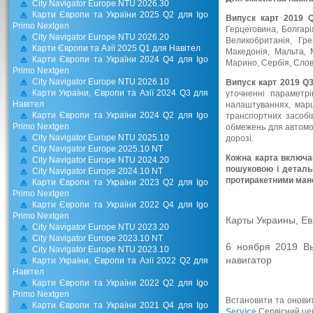
City Navigator Europe NTU 2026.30
Карти Європи та України 2025 Q2 для Igo
Випуск карт 2019 
Primo Nextgen
Герцеговина, Болгарі
City Navigator Europe NTU 2026.20
Великобританія, Гре
Карти Європи та Азії 2025 Q1 для Навітел
Македонія, Мальта, 
Карти Європи та України 2024 Q4 для Igo
Марино, Сербія, Слова
Primo Nextgen
City Navigator Europe NTU 2026.10
Випуск карт 2019 Q
Карти України, Європи та Азії 2024 Q3 для
уточненні параметр
Навітел
налаштуваннях, марш
Карти Європи та України 2024 Q2 для Igo
транспортних засоб
Primo Nextgen
обмежень для автомо
City Navigator Europe NTU 2025.10
дорозі.
City Navigator Europe 2025.10 NT
Кожна карта включа
City Navigator Europe NTU 2024.20
пошуковою і деталь
City Navigator Europe 2024.10 NT
протиракетними мане
Карти Європи та України 2023 Q2 для Igo
Primo Nextgen
Карти Європи та України 2022 Q4 для Igo
Primo Nextgen
Карты Украины, Ев
City Navigator Europe NTU 2023.20
City Navigator Europe 2023.10 NT
6 ноября 2019 В
City Navigator Europe NTU 2023.10
навигатор
Карти України, Європи та Азії 2022 Q2 для
Навітел
Карти Європи та України 2022 Q2 для Igo
Primo Nextgen
Встановити та онови
Карти Європи та України 2021 Q4 для Igo
Service
Сервісний це