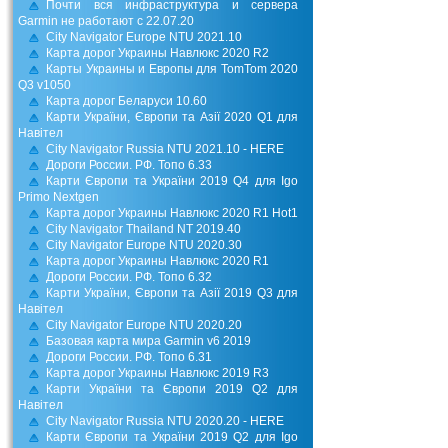
Почти вся инфраструктура и сервера
Garmin не работают с 22.07.20
City Navigator Europe NTU 2021.10
Карта дорог Украины Навлюкс 2020 R2
Карты Украины и Европы для TomTom 2020
Q3 v1050
Карта дорог Беларуси 10.60
Карти України, Європи та Азії 2020 Q1 для
Навітел
City Navigator Russia NTU 2021.10 - HERE
Дороги России. РФ. Топо 6.33
Карти Європи та України 2019 Q4 для Igo
Primo Nextgen
Карта дорог Украины Навлюкс 2020 R1 Hot1
City Navigator Thailand NT 2019.40
City Navigator Europe NTU 2020.30
Карта дорог Украины Навлюкс 2020 R1
Дороги России. РФ. Топо 6.32
Карти України, Європи та Азії 2019 Q3 для
Навітел
City Navigator Europe NTU 2020.20
Базовая карта мира Garmin v6 2019
Дороги России. РФ. Топо 6.31
Карта дорог Украины Навлюкс 2019 R3
Карти України та Європи 2019 Q2 для
Навітел
City Navigator Russia NTU 2020.20 - HERE
Карти Європи та України 2019 Q2 для Igo