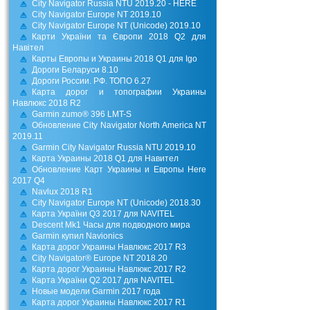
City Navigator Russia NTU 2019.20 - HERE
City Navigator Europe NT 2019.10
City Navigator Europe NT (Unicode) 2019.10
Карти України та Європи 2018 Q2 для
Навітел
Карты Европы и Украины 2018 Q1 для Igo
Дороги Беларуси 8.10
Дороги России. РФ. ТОПО 6.27
Карта дорог и топографии Украины
Навлюкс 2018 R2
Garmin zumo® 396 LMT-S
Обновление City Navigator North America NT
2019.11
Garmin City Navigator Russia NTU 2019.10
Карта Украины 2018 Q1 для Навител
Обновление Карт Украины и Европы Here
2017 Q4
Navlux 2018 R1
City Navigator Europe NT (Unicode) 2018.30
Карта України Q3 2017 для NAVITEL
Descent Mk1 Часы для подводного мира
Garmin купил Navionics
Карта дорог Украины Навлюкс 2017 R3
City Navigator® Europe NT 2018.20
Карта дорог Украины Навлюкс 2017 R2
Карта України Q2 2017 для NAVITEL
Новые модели Garmin 2017 года
Карта дорог Украины Навлюкс 2017 R1