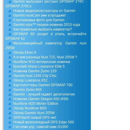
Garmin выпускает рестаил GPSMAP 276C -
GPSMAP 276Cx
Новые видеорегистраторы от Garmin
Garmin nuviCam уже в продаже!
Спутниковые фото для Garmin
Garmin epix™ первая новинка 2015 года
Как правильно выбрать навигатор?
GPSMAP 60 уходит в утиль, встречайте
GPSMAP 62
Мультимедийный навигатор Garmin nuvi
295W
Обзор Etrex H
А в чем разница Nuvi 715, Nuvi 205W ?
Nuvifone M10 интересная новинка
Краткий обзор Lowrance Elite 5
Новинка Garmin Zumo 220
Garmin nuvi 1245 City Chic
Обзор Lowrance X52
Картплоттеры Garmin GPSMAP 700
Garmin Zumo 665
Garmin - лучший гаджет десятилетия
Новинка Garmin Oregon 450 /450t
Nuvifone M20 Winter Edition
Обзор Nuvifone M20
Обзор Garmin Nuvi 205W
SiRFstarIV новый GPS чип
Новый велосипедный GPS Edge 500
Система упр. самолётами G1000