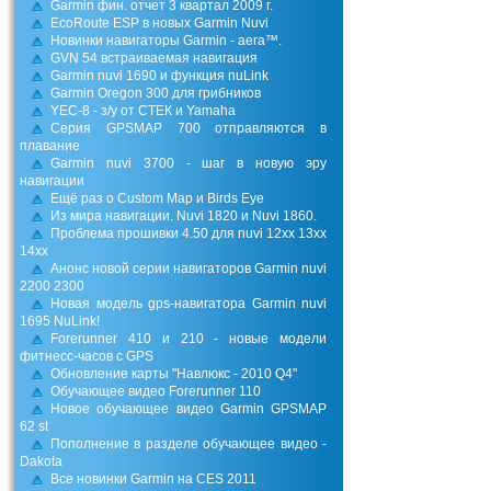
Garmin фин. отчет 3 квартал 2009 г.
EcoRoute ESP в новых Garmin Nuvi
Новинки навигаторы Garmin - aera™.
GVN 54 встраиваемая навигация
Garmin nuvi 1690 и функция nuLink
Garmin Oregon 300 для грибников
YEC-8 - з/у от СТЕК и Yamaha
Серия GPSMAP 700 отправляются в
плавание
Garmin nuvi 3700 - шаг в новую эру
навигации
Ещё раз о Custom Map и Birds Eye
Из мира навигации. Nuvi 1820 и Nuvi 1860.
Проблема прошивки 4.50 для nuvi 12xx 13xx
14xx
Анонс новой серии навигаторов Garmin nuvi
2200 2300
Новая модель gps-навигатора Garmin nuvi
1695 NuLink!
Forerunner 410 и 210 - новые модели
фитнесс-часов с GPS
Обновление карты "Навлюкс - 2010 Q4"
Обучающее видео Forerunner 110
Новое обучающее видео Garmin GPSMAP
62 st
Пополнение в разделе обучающее видео -
Dakota
Все новинки Garmin на CES 2011