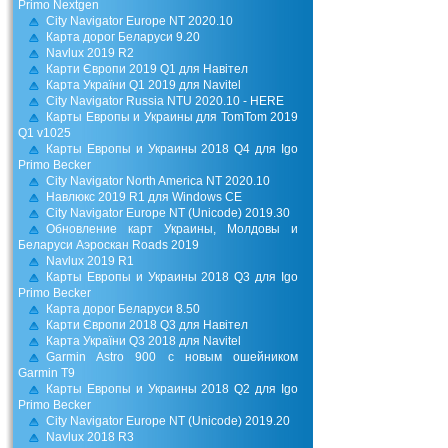
Primo Nextgen
City Navigator Europe NT 2020.10
Карта дорог Беларуси 9.20
Navlux 2019 R2
Карти Європи 2019 Q1 для Навітел
Карта України Q1 2019 для Navitel
City Navigator Russia NTU 2020.10 - HERE
Карты Европы и Украины для TomTom 2019
Q1 v1025
Карты Европы и Украины 2018 Q4 для Igo
Primo Becker
City Navigator North America NT 2020.10
Навлюкс 2019 R1 для Windows CE
City Navigator Europe NT (Unicode) 2019.30
Обновление карт Украины, Молдовы и
Беларуси Аэроскан Roads 2019
Navlux 2019 R1
Карты Европы и Украины 2018 Q3 для Igo
Primo Becker
Карта дорог Беларуси 8.50
Карти Європи 2018 Q3 для Навітел
Карта України Q3 2018 для Navitel
Garmin Astro 900 с новым ошейником
Garmin T9
Карты Европы и Украины 2018 Q2 для Igo
Primo Becker
City Navigator Europe NT (Unicode) 2019.20
Navlux 2018 R3