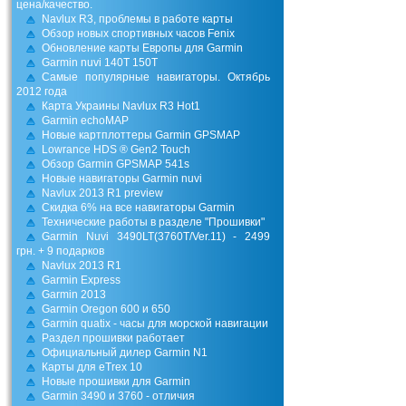
цена/качество.
Navlux R3, проблемы в работе карты
Обзор новых спортивных часов Fenix
Обновление карты Европы для Garmin
Garmin nuvi 140T 150T
Самые популярные навигаторы. Октябрь
2012 года
Карта Украины Navlux R3 Hot1
Garmin echoMAP
Новые картплоттеры Garmin GPSMAP
Lowrance HDS ® Gen2 Touch
Обзор Garmin GPSMAP 541s
Новые навигаторы Garmin nuvi
Navlux 2013 R1 preview
Скидка 6% на все навигаторы Garmin
Технические работы в разделе "Прошивки"
Garmin Nuvi 3490LT(3760Т/Ver.11) - 2499
грн. + 9 подарков
Navlux 2013 R1
Garmin Express
Garmin 2013
Garmin Oregon 600 и 650
Garmin quatix - часы для морской навигации
Раздел прошивки работает
Официальный дилер Garmin N1
Карты для eTrex 10
Новые прошивки для Garmin
Garmin 3490 и 3760 - отличия