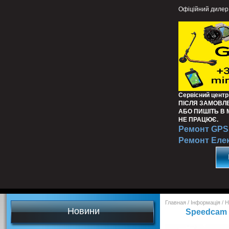
Офіційний дилер
Сервісний центр
ПІСЛЯ ЗАМОВЛ
АБО ПИШІТЬ В
НЕ ПРАЦЮЄ.
Ремонт GPS 
Ремонт Еле
Главная
/
Інформація
/
Н
Новини
Speedcam У