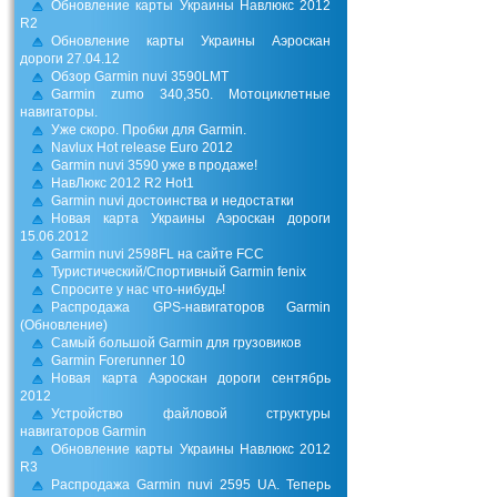
Обновление карты Украины Навлюкс 2012
R2
Обновление карты Украины Аэроскан
дороги 27.04.12
Обзор Garmin nuvi 3590LMT
Garmin zumo 340,350. Мотоциклетные
навигаторы.
Уже скоро. Пробки для Garmin.
Navlux Hot release Euro 2012
Garmin nuvi 3590 уже в продаже!
НавЛюкс 2012 R2 Hot1
Garmin nuvi достоинства и недостатки
Новая карта Украины Аэроскан дороги
15.06.2012
Garmin nuvi 2598FL на сайте FCC
Туристический/Спортивный Garmin fenix
Спросите у нас что-нибудь!
Распродажа GPS-навигаторов Garmin
(Обновление)
Самый большой Garmin для грузовиков
Garmin Forerunner 10
Новая карта Аэроскан дороги сентябрь
2012
Устройство файловой структуры
навигаторов Garmin
Обновление карты Украины Навлюкс 2012
R3
Распродажа Garmin nuvi 2595 UA. Теперь