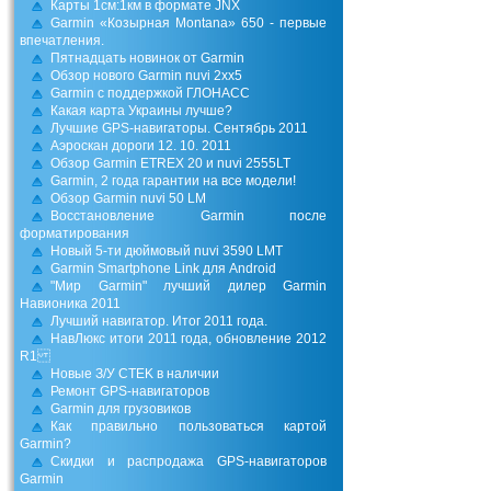
Карты 1см:1км в формате JNX
Garmin «Козырная Montana» 650 - первые
впечатления.
Пятнадцать новинок от Garmin
Обзор нового Garmin nuvi 2хх5
Garmin с поддержкой ГЛОНАСС
Какая карта Украины лучше?
Лучшие GPS-навигаторы. Сентябрь 2011
Аэроскан дороги 12. 10. 2011
Обзор Garmin ETREX 20 и nuvi 2555LT
Garmin, 2 года гарантии на все модели!
Обзор Garmin nuvi 50 LM
Восстановление Garmin после
форматирования
Новый 5-ти дюймовый nuvi 3590 LMT
Garmin Smartphone Link для Android
"Мир Garmin" лучший дилер Garmin
Навионика 2011
Лучший навигатор. Итог 2011 года.
НавЛюкс итоги 2011 года, обновление 2012
R1
Новые З/У CTEK в наличии
Ремонт GPS-навигаторов
Garmin для грузовиков
Как правильно пользоваться картой
Garmin?
Скидки и распродажа GPS-навигаторов
Garmin