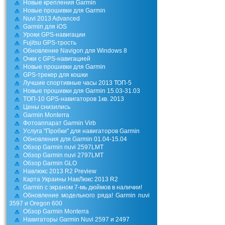
Новые крепления Garmin
Новые прошивки для Garmin
Nuvi 2013 Advanced
Garmin для iOS
Уроки GPS-навигации
Fujitsu GPS-трость
Обновление Navigon для Windows 8
Очки с GPS-навигацией
Новые прошивки для Garmin
GPS-трекер для кошки
Лучшие спортивные часы 2013 ТОП-5
Новые прошивки для Garmin 15.03-31.03
TOП-10 GPS-навигаторов 1кв. 2013
Цены снизились
Garmin Monterra
Фотоаппарат Garmin Virb
Уcлуга "Пробки" для навигаторов Garmin
Обновления для Garmin 01.04-15.04
Обзор Garmin nuvi 2597LMT
Обзор Garmin nuvi 2797LMT
Обзор Garmin GLO
Навлюкс 2013 R2 Preview
Карта Украины НавЛюкс 2013 R2
Garmin c экраном 7-мь дюймов в наличии!
Обновление модельного ряда! Garmin nuvi
3597 и Oregon 600
Обзор Garmin Monterra
Навигаторы Garmin Nuvi 2597 и 2497