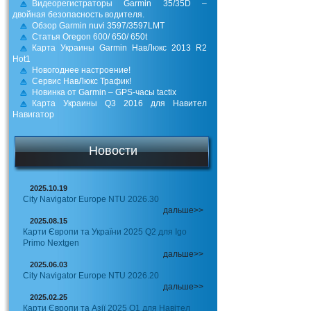
Видеорегистраторы Garmin 35/35D –
двойная безопасность водителя.
Обзор Garmin nuvi 3597/3597LMT
Статья Oregon 600/ 650/ 650t
Карта Украины Garmin НавЛюкс 2013 R2
Hot1
Новогоднее настроение!
Сервис НавЛюкс Трафик!
Новинка от Garmin – GPS-часы tactix
Карта Украины Q3 2016 для Навител
Навигатор
Новости
2025.10.19
City Navigator Europe NTU 2026.30
дальше>>
2025.08.15
Карти Європи та України 2025 Q2 для Igo
Primo Nextgen
дальше>>
2025.06.03
City Navigator Europe NTU 2026.20
дальше>>
2025.02.25
Карти Європи та Азії 2025 Q1 для Навітел