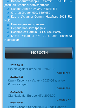
Видеорегистраторы Garmin 35/35D –
двойная безопасность водителя.
Обзор Garmin nuvi 3597/3597LMT
Статья Oregon 600/ 650/ 650t
Карта Украины Garmin НавЛюкс 2013 R2
Hot1
Новогоднее настроение!
Сервис НавЛюкс Трафик!
Новинка от Garmin – GPS-часы tactix
Карта Украины Q3 2016 для Навител
Навигатор
Новости
2025.10.19
City Navigator Europe NTU 2026.30
дальше>>
2025.08.15
Карти Європи та України 2025 Q2 для Igo
Primo Nextgen
дальше>>
2025.06.03
City Navigator Europe NTU 2026.20
дальше>>
2025.02.25
Карти Європи та Азії 2025 Q1 для Навітел