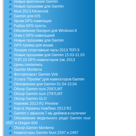
Новые крепления Garmin
Новые прошивки для Garmin
Nuvi 2013 Advanced
Garmin для iOS
Уроки GPS-навигации
Fujitsu GPS-трость
Обновление Navigon для Windows 8
Очки с GPS-навигацией
Новые прошивки для Garmin
GPS-трекер для кошки
Лучшие спортивные часы 2013 ТОП-5
Новые прошивки для Garmin 15.03-31.03
TOП-10 GPS-навигаторов 1кв. 2013
Цены снизились
Garmin Monterra
Фотоаппарат Garmin Virb
Уcлуга "Пробки" для навигаторов Garmin
Обновления для Garmin 01.04-15.04
Обзор Garmin nuvi 2597LMT
Обзор Garmin nuvi 2797LMT
Обзор Garmin GLO
Навлюкс 2013 R2 Preview
Карта Украины НавЛюкс 2013 R2
Garmin c экраном 7-мь дюймов в наличии!
Обновление модельного ряда! Garmin nuvi
3597 и Oregon 600
Обзор Garmin Monterra
Навигаторы Garmin Nuvi 2597 и 2497