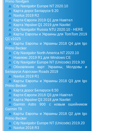
Primo Nextgen
City Navigator Europe NT 2020.10
Карта дорог Беларуси 9.20
Navlux 2019 R2
Карти Європи 2019 Q1 для Навітел
Карта України Q1 2019 для Navitel
City Navigator Russia NTU 2020.10 - HERE
Карты Европы и Украины для TomTom 2019
Q1 v1025
Карты Европы и Украины 2018 Q4 для Igo
Primo Becker
City Navigator North America NT 2020.10
Навлюкс 2019 R1 для Windows CE
City Navigator Europe NT (Unicode) 2019.30
Обновление карт Украины, Молдовы и
Беларуси Аэроскан Roads 2019
Navlux 2019 R1
Карты Европы и Украины 2018 Q3 для Igo
Primo Becker
Карта дорог Беларуси 8.50
Карти Європи 2018 Q3 для Навітел
Карта України Q3 2018 для Navitel
Garmin Astro 900 с новым ошейником
Garmin T9
Карты Европы и Украины 2018 Q2 для Igo
Primo Becker
City Navigator Europe NT (Unicode) 2019.20
Navlux 2018 R3