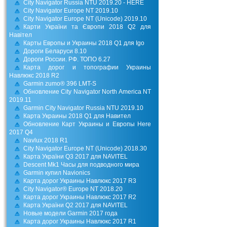
City Navigator Russia NTU 2019.20 - HERE
City Navigator Europe NT 2019.10
City Navigator Europe NT (Unicode) 2019.10
Карти України та Європи 2018 Q2 для
Навітел
Карты Европы и Украины 2018 Q1 для Igo
Дороги Беларуси 8.10
Дороги России. РФ. ТОПО 6.27
Карта дорог и топографии Украины
Навлюкс 2018 R2
Garmin zumo® 396 LMT-S
Обновление City Navigator North America NT
2019.11
Garmin City Navigator Russia NTU 2019.10
Карта Украины 2018 Q1 для Навител
Обновление Карт Украины и Европы Here
2017 Q4
Navlux 2018 R1
City Navigator Europe NT (Unicode) 2018.30
Карта України Q3 2017 для NAVITEL
Descent Mk1 Часы для подводного мира
Garmin купил Navionics
Карта дорог Украины Навлюкс 2017 R3
City Navigator® Europe NT 2018.20
Карта дорог Украины Навлюкс 2017 R2
Карта України Q2 2017 для NAVITEL
Новые модели Garmin 2017 года
Карта дорог Украины Навлюкс 2017 R1