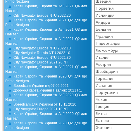
Швеция
Primo Nextgen
Карти України, Європи та Азії 2021 Q4 для
Норвегия
Навітел
Исландия
City Navigator Europe NTU 2022.20
Карти Європи та України 2021 Q2 для Igo
Андора
Primo Nextgen
Бельгия
Карти України, Європи та Азії 2021 Q3 для
Навітел
Франция
Карти України, Європи та Азії 2021 Q2 для
Нидерланды
Навітел
City Navigator Europe NTU 2022.10
Люксембург
City Navigator Russia NTU 2022.10
Италия
City Navigator Europe NTU 2021.30
City Navigator Europe 2021.20 NT
Австрия
Карти України, Європи та Азії 2021 Q1 для
Швейцария
Навітел
Карти Європи та України 2020 Q4 для Igo
Германия
Primo Nextgen
Испания
Speedcam України від 07.02.2021
Дорожня карта України Навлюкс 2021 R1
Португалия
Карти України, Європи та Азії 2020 Q3 для
Чехия
Навітел
Speedcam для Украины от 15.11.2020
Греция
City Navigator Europe 2021.10 NT
Литва
Карти України, Європи та Азії 2020 Q2 для
Навітел
Латвия
Карти Європи та України 2020 Q2 для Igo
Эстония
Primo Nextgen