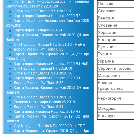
Почти вся инфраструктура и сервера
Польша
Garmin не работают с 22.07.20
Словакия
City Navigator Europe NTU 2021.10
Карта дорог Украины Навлюкс 2020 R2
Венгрия
Карты Украины и Европы для TomTom 2020
Словения
Q3 v1050
Карта дорог Беларуси 10.60
Хорватия
Карти України, Європи та Азії 2020 Q1 для
Болгария
Навітел
City Navigator Russia NTU 2021.10 - HERE
Румыния
Дороги России. РФ. Топо 6.33
Турция
Карти Європи та України 2019 Q4 для Igo
Primo Nextgen
Украина
Карта дорог Украины Навлюкс 2020 R1 Hot1
Сербия и Косово
City Navigator Thailand NT 2019.40
City Navigator Europe NTU 2020.30
Македония
Карта дорог Украины Навлюкс 2020 R1
Босния 
Дороги России. РФ. Топо 6.32
Карти України, Європи та Азії 2019 Q3 для
Грецоговина
Навітел
City Navigator Europe NTU 2020.20
Черногория
Базовая карта мира Garmin v6 2019
Дороги России. РФ. Топо 6.31
Молдова
Карта дорог Украины Навлюкс 2019 R3
Беларусь
Карти України та Європи 2019 Q2 для
Навітел
City Navigator Russia NTU 2020.20 - HERE
Карти Європи та України 2019 Q2 для Igo