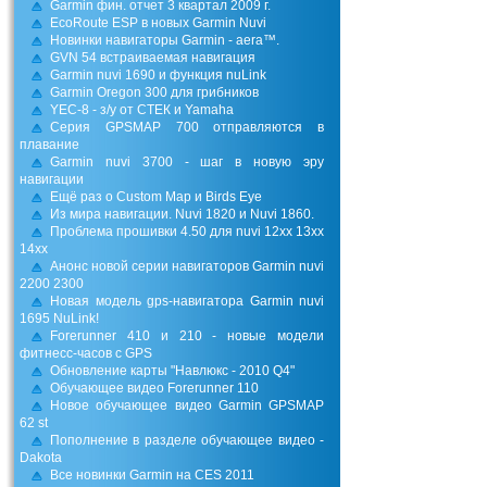
Garmin фин. отчет 3 квартал 2009 г.
EcoRoute ESP в новых Garmin Nuvi
Новинки навигаторы Garmin - aera™.
GVN 54 встраиваемая навигация
Garmin nuvi 1690 и функция nuLink
Garmin Oregon 300 для грибников
YEC-8 - з/у от СТЕК и Yamaha
Серия GPSMAP 700 отправляются в
плавание
Garmin nuvi 3700 - шаг в новую эру
навигации
Ещё раз о Custom Map и Birds Eye
Из мира навигации. Nuvi 1820 и Nuvi 1860.
Проблема прошивки 4.50 для nuvi 12xx 13xx
14xx
Анонс новой серии навигаторов Garmin nuvi
2200 2300
Новая модель gps-навигатора Garmin nuvi
1695 NuLink!
Forerunner 410 и 210 - новые модели
фитнесс-часов с GPS
Обновление карты "Навлюкс - 2010 Q4"
Обучающее видео Forerunner 110
Новое обучающее видео Garmin GPSMAP
62 st
Пополнение в разделе обучающее видео -
Dakota
Все новинки Garmin на CES 2011