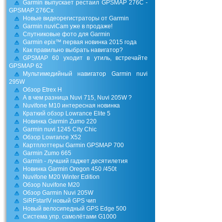
Garmin выпускает рестаил GPSMAP 276C -
GPSMAP 276Cx
Новые видеорегистраторы от Garmin
Garmin nuviCam уже в продаже!
Спутниковые фото для Garmin
Garmin epix™ первая новинка 2015 года
Как правильно выбрать навигатор?
GPSMAP 60 уходит в утиль, встречайте
GPSMAP 62
Мультимедийный навигатор Garmin nuvi
295W
Обзор Etrex H
А в чем разница Nuvi 715, Nuvi 205W ?
Nuvifone M10 интересная новинка
Краткий обзор Lowrance Elite 5
Новинка Garmin Zumo 220
Garmin nuvi 1245 City Chic
Обзор Lowrance X52
Картплоттеры Garmin GPSMAP 700
Garmin Zumo 665
Garmin - лучший гаджет десятилетия
Новинка Garmin Oregon 450 /450t
Nuvifone M20 Winter Edition
Обзор Nuvifone M20
Обзор Garmin Nuvi 205W
SiRFstarIV новый GPS чип
Новый велосипедный GPS Edge 500
Система упр. самолётами G1000