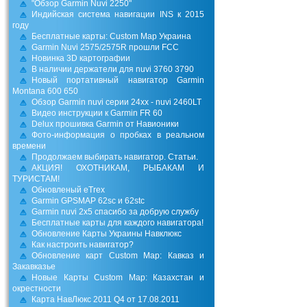
"Обзор Garmin Nuvi 2250"
Индийская система навигации INS к 2015
году
Бесплатные карты: Custom Map Украина
Garmin Nuvi 2575/2575R прошли FCC
Новинка 3D картографии
В наличии держатели для nuvi 3760 3790
Новый портативный навигатор Garmin
Montana 600 650
Обзор Garmin nuvi серии 24xx - nuvi 2460LT
Видео инструкции к Garmin FR 60
Delux прошивка Garmin от Навионики
Фото-информация о пробках в реальном
времени
Продолжаем выбирать навигатор. Статьи.
АКЦИЯ! ОХОТНИКАМ, РЫБАКАМ И
ТУРИСТАМ!
Обновленый eTrex
Garmin GPSMAP 62sc и 62stc
Garmin nuvi 2x5 спасибо за добрую службу
Бесплатные карты для каждого навигатора!
Обновление Карты Украины Навклюкс
Как настроить навигатор?
Обновление карт Custom Map: Кавказ и
Закавказье
Новые Карты Custom Map: Казахстан и
окрестности
Карта НавЛюкс 2011 Q4 от 17.08.2011