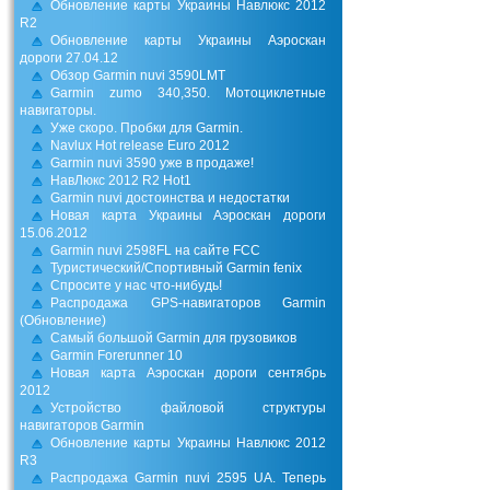
Обновление карты Украины Навлюкс 2012
R2
Обновление карты Украины Аэроскан
дороги 27.04.12
Обзор Garmin nuvi 3590LMT
Garmin zumo 340,350. Мотоциклетные
навигаторы.
Уже скоро. Пробки для Garmin.
Navlux Hot release Euro 2012
Garmin nuvi 3590 уже в продаже!
НавЛюкс 2012 R2 Hot1
Garmin nuvi достоинства и недостатки
Новая карта Украины Аэроскан дороги
15.06.2012
Garmin nuvi 2598FL на сайте FCC
Туристический/Спортивный Garmin fenix
Спросите у нас что-нибудь!
Распродажа GPS-навигаторов Garmin
(Обновление)
Самый большой Garmin для грузовиков
Garmin Forerunner 10
Новая карта Аэроскан дороги сентябрь
2012
Устройство файловой структуры
навигаторов Garmin
Обновление карты Украины Навлюкс 2012
R3
Распродажа Garmin nuvi 2595 UA. Теперь