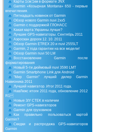
Карты 1см:1км в формате JNX
Garmin «Козырная Montana» 650 - первые
впечатления.
Пятнадцать новинок от Garmin
Обзор нового Garmin nuvi 2хх5
Garmin с поддержкой ГЛОНАСС
Какая карта Украины лучше?
Лучшие GPS-навигаторы. Сентябрь 2011
Аэроскан дороги 12. 10. 2011
Обзор Garmin ETREX 20 и nuvi 2555LT
Garmin, 2 года гарантии на все модели!
Обзор Garmin nuvi 50 LM
Восстановление Garmin после
форматирования
Новый 5-ти дюймовый nuvi 3590 LMT
Garmin Smartphone Link для Android
"Мир Garmin" лучший дилер Garmin
Навионика 2011
Лучший навигатор. Итог 2011 года.
НавЛюкс итоги 2011 года, обновление 2012
R1
Новые З/У CTEK в наличии
Ремонт GPS-навигаторов
Garmin для грузовиков
Как правильно пользоваться картой
Garmin?
Скидки и распродажа GPS-навигаторов
Garmin