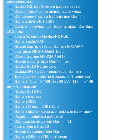
цена/качество.
Navlux R3, проблемы в работе карты
Обзор новых спортивных часов Fenix
Обновление карты Европы для Garmin
Garmin nuvi 140T 150T
Самые популярные навигаторы. Октябрь
2012 года
Карта Украины Navlux R3 Hot1
Garmin echoMAP
Новые картплоттеры Garmin GPSMAP
Lowrance HDS ® Gen2 Touch
Обзор Garmin GPSMAP 541s
Новые навигаторы Garmin nuvi
Navlux 2013 R1 preview
Скидка 6% на все навигаторы Garmin
Технические работы в разделе "Прошивки"
Garmin Nuvi 3490LT(3760Т/Ver.11) - 2499
грн. + 9 подарков
Navlux 2013 R1
Garmin Express
Garmin 2013
Garmin Oregon 600 и 650
Garmin quatix - часы для морской навигации
Раздел прошивки работает
Официальный дилер Garmin N1
Карты для eTrex 10
Новые прошивки для Garmin
Garmin 3490 и 3760 - отличия