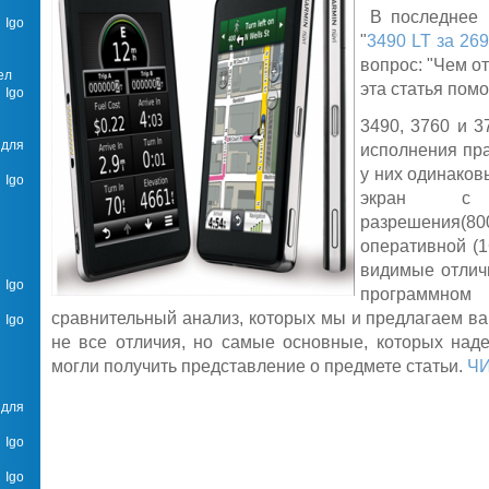
В последнее в
 Igo
"
3490 LT за 269
вопрос: "Чем о
ел
эта статья помо
 Igo
3490, 3760 и 3
 для
исполнения пра
у них одинаков
 Igo
экран с 
разрешения(80
оперативной (1
видимые отлич
 Igo
программном 
сравнительный анализ, которых мы и предлагаем в
 Igo
не все отличия, но самые основные, которых наде
могли получить представление о предмете статьи.
Ч
 для
 Igo
 Igo