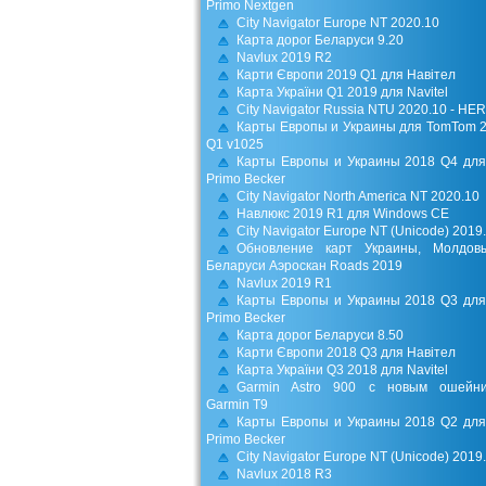
Primo Nextgen
City Navigator Europe NT 2020.10
Карта дорог Беларуси 9.20
Navlux 2019 R2
Карти Європи 2019 Q1 для Навітел
Карта України Q1 2019 для Navitel
City Navigator Russia NTU 2020.10 - HE
Карты Европы и Украины для TomTom 
Q1 v1025
Карты Европы и Украины 2018 Q4 для
Primo Becker
City Navigator North America NT 2020.10
Навлюкс 2019 R1 для Windows CE
City Navigator Europe NT (Unicode) 2019
Обновление карт Украины, Молдов
Беларуси Аэроскан Roads 2019
Navlux 2019 R1
Карты Европы и Украины 2018 Q3 для
Primo Becker
Карта дорог Беларуси 8.50
Карти Європи 2018 Q3 для Навітел
Карта України Q3 2018 для Navitel
Garmin Astro 900 с новым ошейни
Garmin T9
Карты Европы и Украины 2018 Q2 для
Primo Becker
City Navigator Europe NT (Unicode) 2019
Navlux 2018 R3