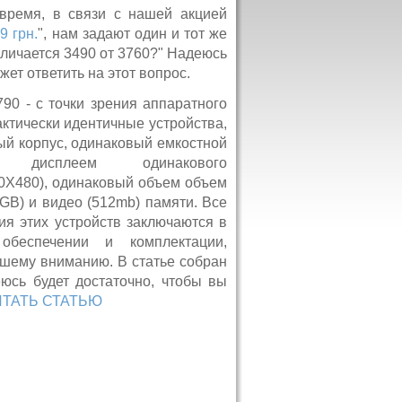
ремя, в связи с нашей акцией
9 грн.
", нам задают один и тот же
тличается 3490 от 3760?" Надеюсь
жет ответить на этот вопрос.
790 - с точки зрения аппаратного
ктически идентичные устройства,
ый корпус, одинаковый емкостной
дисплеем одинакового
0Х480), одинаковый объем объем
GB) и видео (512mb) памяти. Все
ия этих устройств заключаются в
обеспечении и комплектации,
ашему вниманию. В статье собран
юсь будет достаточно, чтобы вы
ИТАТЬ СТАТЬЮ