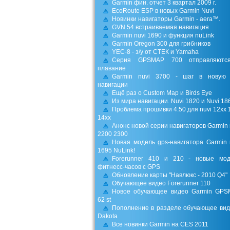
Garmin фин. отчет 3 квартал 2009 г.
EcoRoute ESP в новых Garmin Nuvi
Новинки навигаторы Garmin - aera™.
GVN 54 встраиваемая навигация
Garmin nuvi 1690 и функция nuLink
Garmin Oregon 300 для грибников
YEC-8 - з/у от СТЕК и Yamaha
Серия GPSMAP 700 отправляютс
плавание
Garmin nuvi 3700 - шаг в новую 
навигации
Ещё раз о Custom Map и Birds Eye
Из мира навигации. Nuvi 1820 и Nuvi 18
Проблема прошивки 4.50 для nuvi 12xx 
14xx
Анонс новой серии навигаторов Garmin 
2200 2300
Новая модель gps-навигатора Garmin 
1695 NuLink!
Forerunner 410 и 210 - новые мо
фитнесс-часов с GPS
Обновление карты "Навлюкс - 2010 Q4"
Обучающее видео Forerunner 110
Новое обучающее видео Garmin GP
62 st
Пополнение в разделе обучающее вид
Dakota
Все новинки Garmin на CES 2011