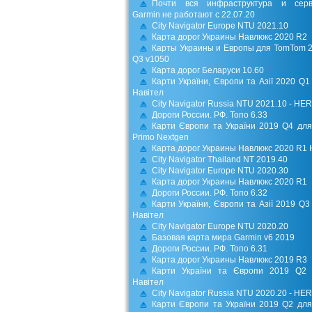
Почти вся инфраструктура и серв
Garmin не работают с 22.07.20
City Navigator Europe NTU 2021.10
Карта дорог Украины Навлюкс 2020 R2
Карты Украины и Европы для TomTom 
Q3 v1050
Карта дорог Беларуси 10.60
Карти України, Європи та Азії 2020 Q1
Навітел
City Navigator Russia NTU 2021.10 - HE
Дороги России. РФ. Топо 6.33
Карти Європи та України 2019 Q4 для
Primo Nextgen
Карта дорог Украины Навлюкс 2020 R1 
City Navigator Thailand NT 2019.40
City Navigator Europe NTU 2020.30
Карта дорог Украины Навлюкс 2020 R1
Дороги России. РФ. Топо 6.32
Карти України, Європи та Азії 2019 Q3
Навітел
City Navigator Europe NTU 2020.20
Базовая карта мира Garmin v6 2019
Дороги России. РФ. Топо 6.31
Карта дорог Украины Навлюкс 2019 R3
Карти України та Європи 2019 Q2
Навітел
City Navigator Russia NTU 2020.20 - HE
Карти Європи та України 2019 Q2 для