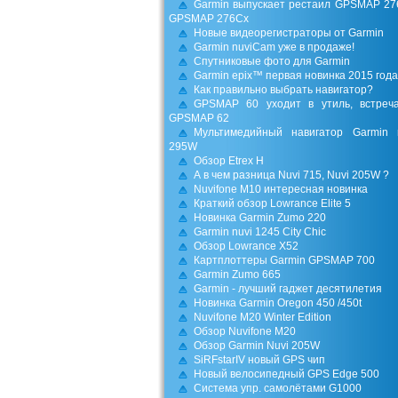
Garmin выпускает рестаил GPSMAP 27
GPSMAP 276Cx
Новые видеорегистраторы от Garmin
Garmin nuviCam уже в продаже!
Спутниковые фото для Garmin
Garmin epix™ первая новинка 2015 года
Как правильно выбрать навигатор?
GPSMAP 60 уходит в утиль, встреч
GPSMAP 62
Мультимедийный навигатор Garmin 
295W
Обзор Etrex H
А в чем разница Nuvi 715, Nuvi 205W ?
Nuvifone M10 интересная новинка
Краткий обзор Lowrance Elite 5
Новинка Garmin Zumo 220
Garmin nuvi 1245 City Chic
Обзор Lowrance X52
Картплоттеры Garmin GPSMAP 700
Garmin Zumo 665
Garmin - лучший гаджет десятилетия
Новинка Garmin Oregon 450 /450t
Nuvifone M20 Winter Edition
Обзор Nuvifone M20
Обзор Garmin Nuvi 205W
SiRFstarIV новый GPS чип
Новый велосипедный GPS Edge 500
Система упр. самолётами G1000