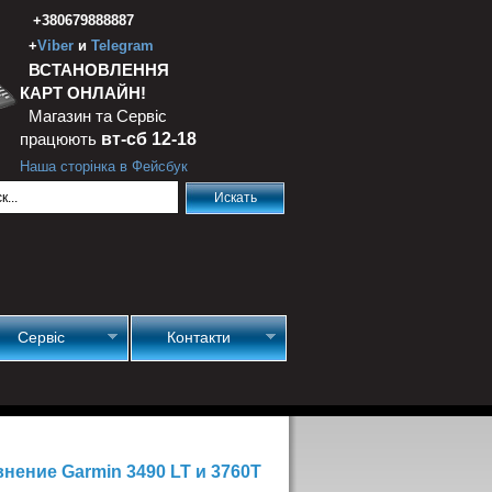
+380679888887
+
Viber
и
Telegram
ВСТАНОВЛЕННЯ
КАРТ ОНЛАЙН!
Магазин та Сервіс
працюють
вт-сб 12-18
Наша сторінка в Фейсбук
Сервіс
Контакти
нение Garmin 3490 LT и 3760T