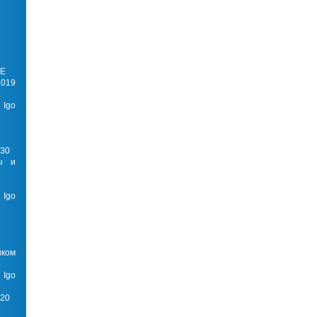
RE
2019
 Igo
.30
ы и
 Igo
ком
 Igo
.20