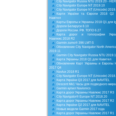
City Navigator Russia NTU 2019.20 - HE
City Navigator Europe NT 2019.10
City Navigator Europe NT (Unicode) 2019
Карти України та Європи 2018 Q2
Навітел
Карты Европы и Украины 2018 Q1 для I
Дороги Беларуси 8.10
Дороги России. РФ. ТОПО 6.27
Карта дорог и топографии Укра
Навлюкс 2018 R2
Garmin zumo® 396 LMT-S
Обновление City Navigator North Americ
2019.11
Garmin City Navigator Russia NTU 2019.
Карта Украины 2018 Q1 для Навител
Обновление Карт Украины и Европы 
2017 Q4
Navlux 2018 R1
City Navigator Europe NT (Unicode) 2018
Карта України Q3 2017 для NAVITEL
Descent Mk1 Часы для подводного мира
Garmin купил Navionics
Карта дорог Украины Навлюкс 2017 R3
City Navigator® Europe NT 2018.20
Карта дорог Украины Навлюкс 2017 R2
Карта України Q2 2017 для NAVITEL
Новые модели Garmin 2017 года
Карта дорог Украины Навлюкс 2017 R1