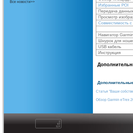
Все новости>>
Избранные POI
Передача данных
Просмотр изобр
Совместимость с
Навигатор Garmin
Шнурок для нош
USB кабель
Инструкция
Дополнительны
Дополнительные 
Статья "Ваши собств
Обзор Garmin eTrex 2