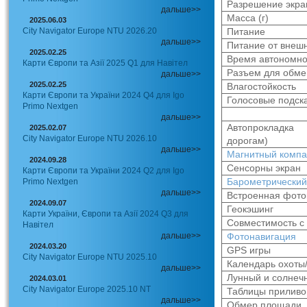
Разрешение экра
дальше>>
Масса (г)
2025.06.03
City Navigator Europe NTU 2026.20
Питание
дальше>>
Питание от внешн
2025.02.25
Время автономно
Карти Європи та Азії 2025 Q1 для Навітел
Разъем для обм
дальше>>
2025.02.25
Влагостойкость
Карти Європи та України 2024 Q4 для Igo
Голосовые подск
Primo Nextgen
дальше>>
Автопрокладка
2025.02.07
City Navigator Europe NTU 2026.10
дорогам)
дальше>>
Магнитный компа
2024.09.28
Сенсорны экран
Карти Європи та України 2024 Q2 для Igo
Барометрический
Primo Nextgen
дальше>>
Встроенная фот
2024.09.07
Геокэшинг
Карти України, Європи та Азії 2024 Q3 для
Совместимость с
Навітел
дальше>>
Фотонавигация
2024.03.20
GPS игры
City Navigator Europe NTU 2025.10
Календарь охоты
дальше>>
Лунный и солнеч
2024.03.01
City Navigator Europe 2025.10 NT
Таблицы приливо
дальше>>
Обмер площади