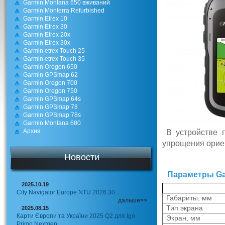
Garmin Montana 650 вживаний
Garmin Monterra Refurbished
Garmin Etrex 10
Garmin Etrex 30
Garmin Etrex 20x
Garmin Etrex 30x
Garmin etrex Touch 25
Garmin etrex Touch 35
Garmin Oregon 650
Garmin GPSmap 62
Garmin Oregon 700
Garmin Oregon 750
Garmin GPSmap 64s
Garmin GPSmap 78
Garmin GPSmap 78s
Garmin Montana 680
Архив
В устройстве п
упрощения ориен
Новости
Параметры Gar
2025.10.19
City Navigator Europe NTU 2026.30
Габариты, мм
дальше>>
Тип экрана
2025.08.15
Карти Європи та України 2025 Q2 для Igo
Экран, мм
Primo Nextgen