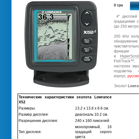
0 грн
4" дисплей 
градациями с
(до 250 метро
200 kHz излу
обнаружение
чувствитель
фу
и
HyperScrol
FishTrack™,
настроек экр
подсветка 
корпус,
русск
Эхолот
Lowra
Технические характеристики эхолота Lowrance
X52
Размеры:
13.2 x 13.6 x 6.6 см.
Размер дисплея:
диагональ 10.2 см.
Разрешение дисплея:
240 x 160 пикселей
монохромный, 16
Тип дисплея:
градаций серого
цвета