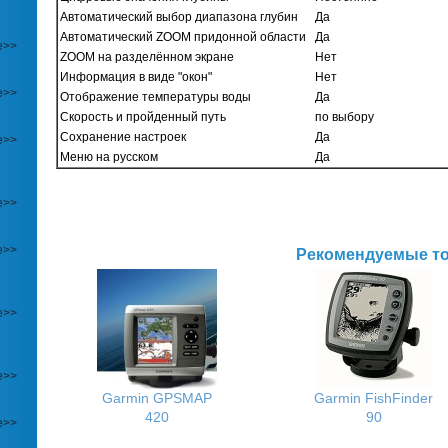
Автоматический выбор диапазона глубин
Да
Автоматический ZOOM придонной области
Да
е>>
ZOOM на разделённом экране
Нет
Информация в виде "окон"
Нет
е>>
Отображение температуры воды
Да
Скорость и пройденный путь
по выбору
Сохранение настроек
Да
е>>
Меню на русском
Да
е>>
е>>
Рекомендуемые т
е>>
е>>
Garmin GPSMAP
Garmin FishFinder
420
90
е>>