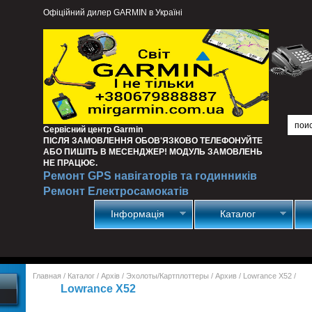
Офіційний дилер GARMIN в Україні
Сервісний центр Garmin
ПІСЛЯ ЗАМОВЛЕННЯ ОБОВ'ЯЗКОВО ТЕЛЕФОНУЙТЕ
АБО ПИШІТЬ В МЕСЕНДЖЕР! МОДУЛЬ ЗАМОВЛЕНЬ
НЕ ПРАЦЮЄ.
Ремонт GPS навігаторів та годинників
Ремонт Електросамокатів
Інформація
Каталог
Главная
/
Каталог
/
Архів
/
Эхолоты/Картплоттеры
/
Архив
/
Lowrance X52
/
Lowrance X52