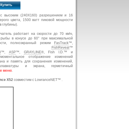
Купить
с высоким (240Х160) разрешением и 16
ерого цвета, 1500 ватт пиковой мощности
в глубины).
чатель работает на скорости до 70 км\ч,
 рыбы в конусе до 60° при максимальной
ности, полноэкранный режим
FasTrack
™,
нкции
FishReveal
™
l
™,
ASP
™,
GRAYLINE
®, Fish I.D.™ и
 моментальное отображение изменений
ана и память для сохранения изменений,
клавиатуры и экрана, герметичный
ое меню
.
nce X52
совместим с LowranceNET™ .