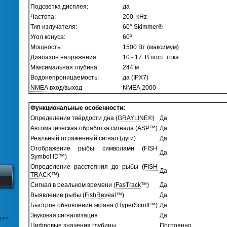
Подсветка дисплея:
да
Частота:
200 kHz
Тип излучателя:
60° Skimmer®
Угол конуса:
60º
Мощность:
1500 Вт (максимум)
Диапазон напряжения:
10 - 17 В пост. тока
Максимальная глубина:
244 м
Водонепроницаемость:
да (IPX7)
NMEA
вход/выход
NMEA
2000
Функциональные особенности:
Определение твёрдости дна (
GRAYLINE
®)
Да
Автоматическая обработка сигнала (
ASP
™)
Да
Реальный отражённый сигнал (дуги)
Да
Отображение рыбы символами (FISH
Да
Symbol ID™)
Определение расстояния до рыбы (
FISH
Да
TRACK
™)
Сигнал в реальном времени (
FasTrack
™)
Да
Выявление рыбы (
FishReveal
™)
Да
Быстрое обновление экрана (
HyperScroll
™)
Да
Звуковая сигнализация
Да
е>>
Цифровые значения глубины
Постоянно