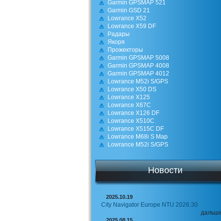
Garmin GPSMAP 521
Garmin GSD 21
Lowrance X52
Lowrance X59 DF
Радары
Якоря
Прожекторы
Garmin GPSMAP 5008
Garmin GPSMAP 4008
Garmin GPSMAP 4012
Lowrance M52i S/GPS
Lowrance X50 DS
Lowrance X125
Lowrance X67С
Lowrance Х126 DF
Lowrance Х510C
Lowrance Х515C DF
Lowrance M68i S Map
Lowrance M52i S/GPS
Новости
2025.10.19
City Navigator Europe NTU 2026.30
дальш
2025.08.15