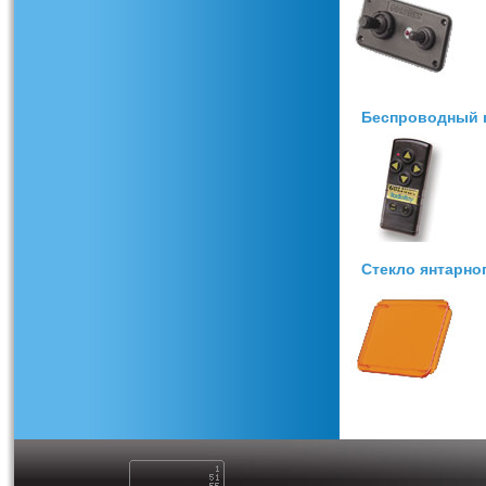
Беспроводный п
Стекло янтарно