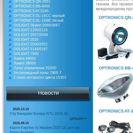
OPTRONICS QR-2001
техники. Все проже
OPTRONICS BB-4000
международному прот
OPTRONICS AT-3100
OPTRONICS DL-16CC черный
OPTRONICS QR-
OPTRONICS DL-16WC белый
GOLIGHT Stryker 3066/3067
GOLIGHT 2100/2110
GOLIGHT 2067/2049
GOLIGHT 2020
GOLIGHT 2000/2051
GOLIGHT 5149/5167
GOLIGHT 7900
Лампа 49000
Лампа 39000
OPTRONICS BB-
Пульт управления 2020D
Беспроводный пульт 7900-T
Стекло янтарного цвета 15303
Новости
2025.10.19
OPTRONICS AT-
City Navigator Europe NTU 2026.30
дальше>>
2025.08.15
Карти Європи та України 2025 Q2 для Igo
Primo Nextgen