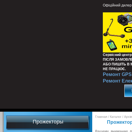
Офіційний дилер
Сервісний центр
ПІСЛЯ ЗАМОВЛ
АБО ПИШІТЬ В
НЕ ПРАЦЮЄ.
Ремонт GPS 
Ремонт Еле
Главная
/
Каталог
/
Архів
Прожекторы
Прожекто
Вашему вниманию п