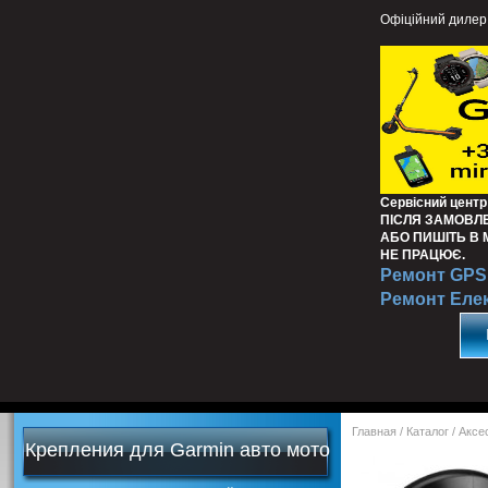
Офіційний дилер
Сервісний центр
ПІСЛЯ ЗАМОВЛ
АБО ПИШІТЬ В
НЕ ПРАЦЮЄ.
Ремонт GPS 
Ремонт Еле
Главная
/
Каталог
/
Аксе
Крепления для Garmin авто мото