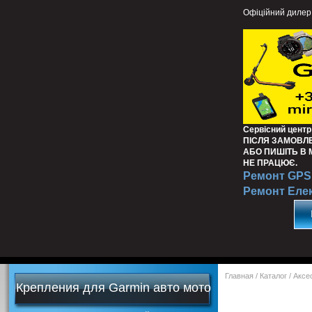
Офіційний дилер
Сервісний центр
ПІСЛЯ ЗАМОВЛ
АБО ПИШІТЬ В
НЕ ПРАЦЮЄ.
Ремонт GPS 
Ремонт Еле
Главная
/
Каталог
/
Аксе
Крепления для Garmin авто мото