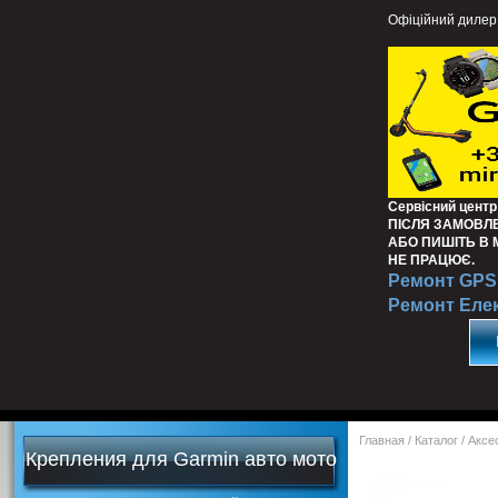
Офіційний дилер
Сервісний центр
ПІСЛЯ ЗАМОВЛ
АБО ПИШІТЬ В
НЕ ПРАЦЮЄ.
Ремонт GPS 
Ремонт Еле
Главная
/
Каталог
/
Аксе
Крепления для Garmin авто мото