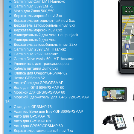
Garmin nuviCam LMT Навлюкс
Garmin nuvi 3597LMT-S
Мото для Zumo 500,550
Держатель морской nuvi 3xx
Держатель мотоциклетный nuvi 5xx
Держатель автомобильный nuvi 8xx
Держатель морской nuvi 6xx
Универсальный для Aera + output jack
Универсальный для Aera
Держатель автомобильный nuvi 22xx
Garmin nuvi 2597 LMT Навлюкс
Garmin nuvi 2597 Навлюкс
Garmin Drive Assist 50 LMT Навлюкс
Удлинитель для трансдьюсеров
Кабель питания Zumo 5xx
Клипса для Oregon\GPSMAP 62
Чехол GPSmap 62
Авто+Com для GPS/GPSMAP
Вело для GPS 60\GPSMAP 60
Морской для GPS\GPSMAP 60
Морской держатель для GPS 72\GPSMAP
76
Стац. для GPSMAP 78
Адаптер Вело для Etrex\GPS60\GPSMAP
Авто для GPSMAP 78
Авто для GPSMAP 620
Авто для GPS60\GPSMAP 60
Держатель стационарный nuvi 7xx