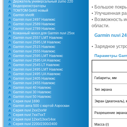
Держатель универсальный zumo 220
Видеорегистраторы
• Большое покрыт
TOMTOM Go60 новый
• Улучшенная ра
Garmin vivofit
• Возможность и
Garmin nuvi 2497 Навлюкс
Garmin nuvi 2589 Навлюкс
области.
Garmin nuvi 2789 Навлюкс
Кожанный чехол для Garmin nuvi 25xx
Garmin nuvi 2
Garmin nuvi 2557 LMT Навлюкс
Garmin nuvi 2595 LM Навлюкс
• Зарядное устр
Garmin nuvi 2515 Навлюкс
Garmin nuvi 2555 Навлюкс
Параметры Garm
Garmin nuvi 2595 LMT Навлюкс
Garmin nuvi 2595 UA Навлюкс
Garmin nuvi 2545 LT Навлюкс
Garmin nuvi 2495 LMT Навлюкс
Garmin nuvi 2495 UA Навлюкс
Габариты, мм
Garmin nuvi 2405 Навлюкс
Garmin nuvi 2455 Навлюкс
Garmin nuvi 40 Навлюкс
Тип экрана
Garmin nuvi 30 Навлюкс
Garmin nuvi 50 Навлюкс
Серия nuvi 1690
Экран (диагональ), 
Garmin aera 500 с картой Аэроскан
Серия nuvi 2хх/2ххW
Разрешение экрана
Серия nuvi 7хх/7ххT
Серия nuvi 12хх/13хх/14хх
Серия nuvi 2200/2300/2400
Масса (г)