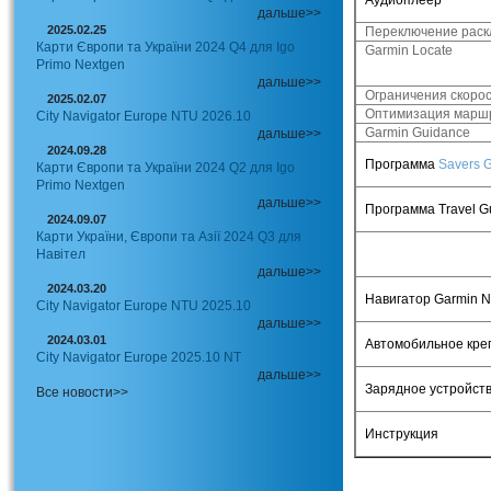
Аудиоплеер
дальше>>
2025.02.25
Переключение раск
Карти Європи та України 2024 Q4 для Igo
Garmin Locate
Primo Nextgen
дальше>>
Ограничения скоро
2025.02.07
Оптимизация марш
City Navigator Europe NTU 2026.10
Garmin Guidance
дальше>>
2024.09.28
Программа
Savers 
Карти Європи та України 2024 Q2 для Igo
Primo Nextgen
дальше>>
Программа
Travel G
2024.09.07
Карти України, Європи та Азії 2024 Q3 для
Навітел
дальше>>
2024.03.20
Навигатор
Garmin N
City Navigator Europe NTU 2025.10
дальше>>
2024.03.01
Автомобильное кре
City Navigator Europe 2025.10 NT
дальше>>
Зарядное устройств
Все новости>>
Инструкция