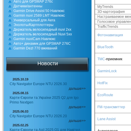
Авто для GPSMAP 276с
Датчики/антенны
MyTrends
Garmin Drive Assist 50 Навлюкс
3D-картография
Garmin nuvi 2589 LMT Навлюкс
Настраиваемое ме
Универсальный для Aera
Голосовое управле
Эхолоты/Картплоттеры
TrafficTrends
Держатель велосипедный nuvi 2xx
Держатель велосипедный Nuvi 5xx
Фотонавигация
Garmin nuviCam Навлюкс
Авто+ динамик для GPSMAP 276C
BlueTooth
Garmin Dezl 770 вживаний
TMC
-
приемник
Новости
GarminLock
2025.10.19
HotFix
City Navigator Europe NTU 2026.30
дальше>>
2025.08.15
EcoRoute
Карти Європи та України 2025 Q2 для Igo
Primo Nextgen
дальше>>
FM-
трансмиттер
2025.06.03
City Navigator Europe NTU 2026.20
Lane Assist
дальше>>
2025.02.25
Карти Європи та Азії 2025 Q1 для Навітел