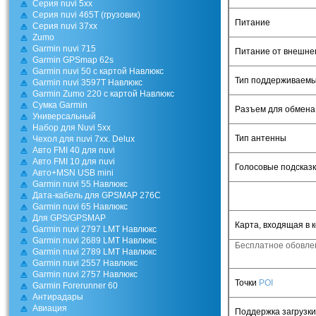
Cерия nuvi 5хх
Серия nuvi 465T (грузовик)
Питание
Серия nuvi 37xx
Zumo
Garmin nuvi 715
Питание от внешнег
Garmin GPSmap 62s
Garmin nuvi 50 c картой Навлюкс
Тип поддерживаемы
Garmin nuvi 3597T Навлюкс
Garmin Zumo 220 с картой Навлюкс
Cумка Garmin
Разъем для обмен
Универсальный
Набор для Nuvi 5xx
Тип антенны
Чехол для nuvi 7xx. Delux
Авто FMI 40 для nuvi
Авто FMI 10 для nuvi
Голосовые подсказ
Авто+MSN USB mini
Garmin nuvi 55 Навлюкс
Дата-кабель для GPSMAP 276C
Garmin nuvi 65 Навлюкс
Для GPS/GPSMAP
Карта, входящая в 
Garmin nuvi 2797 LMT Навлюкс
Garmin nuvi 2689 LMT Навлюкс
Бесплатное обовле
Garmin nuvi 2789 LMT Навлюкс
Garmin nuvi 2557 Навлюкс
Garmin nuvi 2757 Навлюкс
Точки
POI
Garmin Forerunner 60
Антирадары
Авиация
Поддержка загрузки