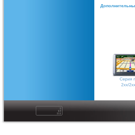
Дополнительны
Обзор Garmin Nuvi 2
Видео обзор Garmin n
Серия n
2хх/2х