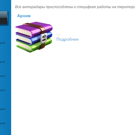
Все антирадары приспособлены к специфике работы на територи
Архив
...
Подробнее
е>>
е>>
е>>
е>>
е>>
е>>