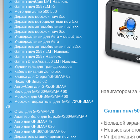
Garmin nuviCam LMT Навлюкс
Garmin nuvi 3597LMT-S
Мото для Zumo 500,550
Держатель морской nuvi 3xx
Держатель мотоциклетный nuvi 5xx
Держатель автомобильный nuvi 8xx
Держатель морской nuvi 6xx
Универсальный для Aera + output jack
Универсальный для Aera
Держатель автомобильный nuvi 22xx
Garmin nuvi 2597 LMT Навлюкс
Garmin nuvi 2597 Навлюкс
Garmin Drive Assist 50 LMT Навлюкс
Удлинитель для трансдьюсеров
Кабель питания Zumo 5xx
Клипса для Oregon\GPSMAP 62
Чехол GPSmap 62
Авто+Com для GPS/GPSMAP
навигатором за 
Вело для GPS 60\GPSMAP 60
Морской для GPS\GPSMAP 60
Морской держатель для GPS 72\GPSMAP
76
Garmin nuvi 5
Стац. для GPSMAP 78
Адаптер Вело для Etrex\GPS60\GPSMAP
Авто для GPSMAP 78
• Большой экран
Авто для GPSMAP 620
• Невысокая сто
Авто для GPS60\GPSMAP 60
• Информация об
Держатель стационарный nuvi 7xx