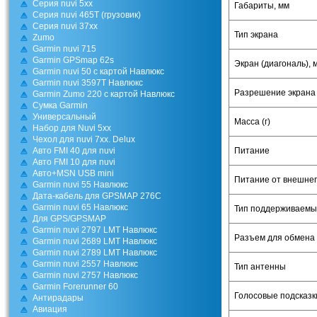
Cерия nuvi 5хх
Габариты, мм
Серия nuvi 465T (грузовик)
Серия nuvi 37xx
Тип экрана
Zumo
Garmin nuvi 715
Garmin GPSmap 62s
Экран (диагональ), 
Garmin nuvi 50 c картой Навлюкс
Garmin nuvi 3597T Навлюкс
Разрешение экрана
Garmin Zumo 220 с картой Навлюкс
Cумка Garmin
Универсальный
Масса (г)
Набор для Nuvi 5xx
Чехол для nuvi 7xx. Delux
Авто FMI 40 для nuvi
Питание
Авто FMI 10 для nuvi
Авто+MSN USB mini
Питание от внешнег
Garmin nuvi 55 Навлюкс
Дата-кабель для GPSMAP 276C
Garmin nuvi 65 Навлюкс
Тип поддерживаемы
Для GPS/GPSMAP
Garmin nuvi 2797 LMT Навлюкс
Разъем для обмена
Garmin nuvi 2689 LMT Навлюкс
Garmin nuvi 2789 LMT Навлюкс
Garmin nuvi 2557 Навлюкс
Тип антенны
Garmin nuvi 2757 Навлюкс
Garmin Forerunner 60
Голосовые подсказк
Антирадары
Авиация