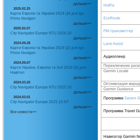
дальше>>
HotFix
2025.02.25
Карти Європи та України 2024 Q4 для Igo
EcoRoute
Primo Nextgen
дальше>>
2025.02.07
FM-
трансмиттер
City Navigator Europe NTU 2026.10
дальше>>
2024.09.28
Lane Assist
Карти Європи та України 2024 Q2 для Igo
Primo Nextgen
Аудиоплеер
дальше>>
2024.09.07
Переключение раск
Карти України, Європи та Азії 2024 Q3 для
Garmin Locate
Навітел
дальше>>
2024.03.20
Оптимизация марш
City Navigator Europe NTU 2025.10
Garmin Guidance
дальше>>
2024.03.01
Программа
Savers G
City Navigator Europe 2025.10 NT
дальше>>
Программа
Travel G
Все новости>>
Навигатор
Garmin N