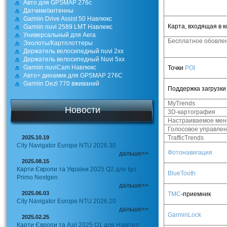
Авто для GPSMAP 276с
Датчики/антенны
Garmin Drive Assist 50 Навлюкс
Карта, входящая в к
Garmin nuvi 2589 LMT Навлюкс
Универсальный для Aera
Бесплатное обовлен
Эхолоты/Картплоттеры
Держатель велосипедный nuvi 2xx
Держатель велосипедный Nuvi 5xx
Garmin nuviCam Навлюкс
Точки
POI
Авто+ динамик для GPSMAP 276C
Garmin Dezl 770 вживаний
Поддержка загрузки
MyTrends
Новости
3D-картография
Настраиваемое ме
Голосовое управле
2025.10.19
TrafficTrends
City Navigator Europe NTU 2026.30
Фотонавигация
дальше>>
2025.08.15
Карти Європи та України 2025 Q2 для Igo
BlueTooth
Primo Nextgen
дальше>>
2025.06.03
TMC
-
приемник
City Navigator Europe NTU 2026.20
дальше>>
GarminLock
2025.02.25
Карти Європи та Азії 2025 Q1 для Навітел