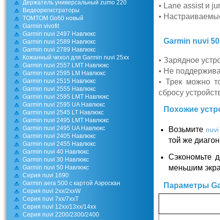
Держатель универсальный zumo 220
• Lane assist и ju
Видеорегистраторы
• Настраиваемые
TOMTOM Go60 новый
Garmin vivofit
Garmin nuvi 2497 Навлюкс
Garmin nuvi 5
Garmin nuvi 2589 Навлюкс
Garmin nuvi 2789 Навлюкс
Кожанный чехол для Garmin nuvi 25xx
•
Зарядное устро
Garmin nuvi 2557 LMT Навлюкс
• Не поддержив
Garmin nuvi 2595 LM Навлюкс
Garmin nuvi 2515 Навлюкс
• Трек можно т
Garmin nuvi 2555 Навлюкс
сбросу устройст
Garmin nuvi 2595 LMT Навлюкс
Garmin nuvi 2595 UA Навлюкс
Похожие устр
Garmin nuvi 2545 LT Навлюкс
Garmin nuvi 2495 LMT Навлюкс
Garmin nuvi 2495 UA Навлюкс
Возьмите
nuvi
Garmin nuvi 2405 Навлюкс
той же диагон
Garmin nuvi 2455 Навлюкс
Garmin nuvi 40 Навлюкс
Сэкономьте д
Garmin nuvi 30 Навлюкс
меньшим экра
Garmin nuvi 50 Навлюкс
Серия nuvi 1690
Garmin aera 500 с картой Аэроскан
Параметры Gar
Серия nuvi 2хх/2ххW
Серия nuvi 7хх/7ххT
Серия nuvi 12хх/13хх/14хх
Серия nuvi 2200/2300/2400