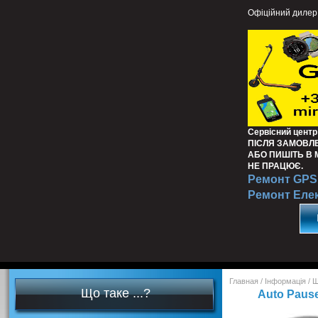
Офіційний дилер
Сервісний центр
ПІСЛЯ ЗАМОВЛ
АБО ПИШІТЬ В
НЕ ПРАЦЮЄ.
Ремонт GPS 
Ремонт Еле
Главная
/
Інформація
/
Щ
Що таке ...?
Auto Paus