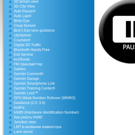
3D terrain view
3D City View
Auto Pause®
Auto Lap®
Birds Eye
Clear Nonvol
Bird’s Eye lane guidance
cityXplorer
Courses®
Digital 3D Traffic
Bluetooth Hands Free
Exit Service
ecoRoute
FM-трансмиттер
Galileo
Garmin Connect®
Garmin Garage
Garmin Smartphone Link
Garmin Training Center®
Garmin Lock™
GPS Week Number Rollover (WNRO)
Guidance (2.0, 3.0)
HotFix
HWID (Hardware Identification Number)
Как узнать HWID
Junction view
LMT в названии навигатора
Lane assist