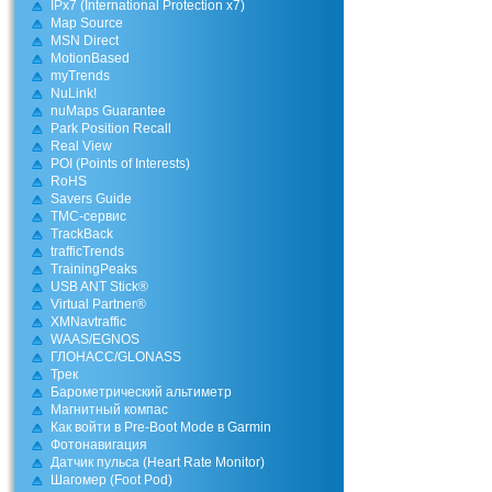
IPx7 (International Protection x7)
Map Source
MSN Direct
MotionBased
myTrends
NuLink!
nuMaps Guarantee
Park Position Recall
Real View
POI (Points of Interests)
RoHS
Savers Guide
TMC-сервис
TrackBack
trafficTrends
TrainingPeaks
USB ANT Stick®
Virtual Partner®
XMNavtraffic
WAAS/EGNOS
ГЛОНАСС/GLONASS
Трек
Барометрический альтиметр
Магнитный компас
Как войти в Pre-Boot Mode в Garmin
Фотонавигация
Датчик пульса (Heart Rate Monitor)
Шагомер (Foot Pod)