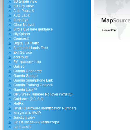
3D terrain view
3D City View
Auto Pause®
Auto Lap®
Birds Eye
Clear Nonvol
Bird’s Eye lane guidance
cityXplorer
Courses®
Digital 3D Traffic
Bluetooth Hands Free
Exit Service
ecoRoute
FM-трансмиттер
Galileo
Garmin Connect®
Garmin Garage
Garmin Smartphone Link
Garmin Training Center®
Garmin Lock™
GPS Week Number Rollover (WNRO)
Guidance (2.0, 3.0)
HotFix
HWID (Hardware Identification Number)
Как узнать HWID
Junction view
LMT в названии навигатора
Lane assist