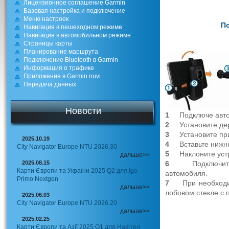
Лицензионное соглашение Garmin
Базовая настройка и подключение
Меню настроек
П
Навигация в пешеходном режиме
Навигация в автомобильном режиме
Страницы карты
Планирование маршрута
Подключение Bluetooth в Garmin
Информация о трафике
Приложения в Garmin nuvi
Передача данных
Новости
1
Подключе авт
2
Установите де
3
Установите пр
2025.10.19
4
Вставьте нижн
City Navigator Europe NTU 2026.30
5
Наклоните уст
дальше>>
2025.08.15
6
Подключит
Карти Європи та України 2025 Q2 для Igo
автомобиля.
Primo Nextgen
7
При необходи
дальше>>
лобовом стекле с
2025.06.03
City Navigator Europe NTU 2026.20
дальше>>
2025.02.25
Карти Європи та Азії 2025 Q1 для Навітел