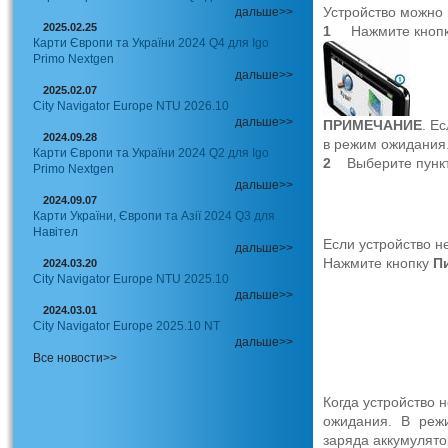
Устройство можно
дальше>>
2025.02.25
1
Нажмите кноп
Карти Європи та України 2024 Q4 для Igo
Primo Nextgen
дальше>>
2025.02.07
City Navigator Europe NTU 2026.10
дальше>>
ПРИМЕЧАНИЕ
. Е
2024.09.28
в режим ожидания
Карти Європи та України 2024 Q2 для Igo
2
Выберите пунк
Primo Nextgen
дальше>>
2024.09.07
Карти України, Європи та Азії 2024 Q3 для
Навітел
Если устройство н
дальше>>
Нажмите кнопку
П
2024.03.20
City Navigator Europe NTU 2025.10
дальше>>
2024.03.01
City Navigator Europe 2025.10 NT
дальше>>
Все новости>>
Когда устройство 
ожидания. В режи
заряда аккумулято