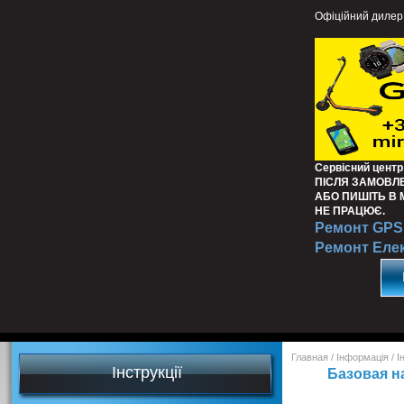
Офіційний дилер
Сервісний центр
ПІСЛЯ ЗАМОВЛ
АБО ПИШІТЬ В
НЕ ПРАЦЮЄ.
Ремонт GPS 
Ремонт Еле
Главная
/
Інформація
/
І
Інструкції
Базовая н