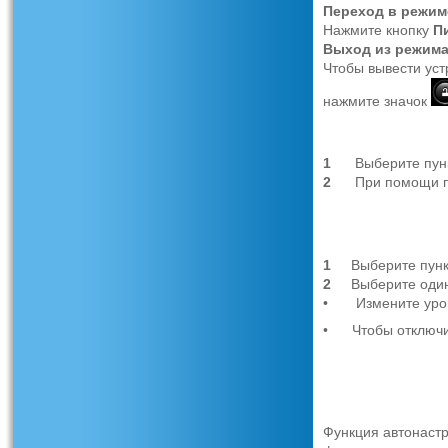
Переход
в
режим
Нажмите кнопку
П
Выход
из
режим
Чтобы вывести уст
нажмите значок
1
Выберите пун
2
При помощи п
1
Выберите пун
2
Выберите один
•
Измените уро
•
Чтобы отключи
Функция автонастр