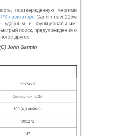
ость, подтвержденную многими
PS-навигаторе
Garmin nuvi 215w
ор удобным и функциональным:
 быстрый поиск, предупреждения о
ногое другое.
С) John Garmin
122х74х20
Сенсорный,
LCD
109 (4
,3 дюйма
)
480x272
147