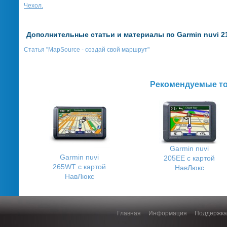
Чехол.
Дополнительные статьи и материалы по Garmin nuvi 2
Статья "MapSource - создай свой маршрут"
Рекомендуемые т
Garmin nuvi
Garmin nuvi
205EE с картой
265WT с картой
НавЛюкс
НавЛюкс
Главная
Информация
Поддержка