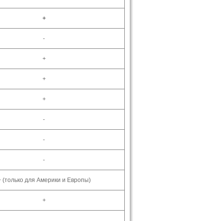
+
-
+
+
+
-
-
-
+ (только для Америки и Европы)
+