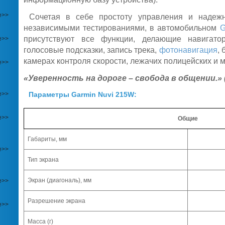
е>>
Сочетая в себе простоту управления и надежн
независимыми тестированиями, в автомобильном
G
присутствуют все функции, делающие навигат
е>>
голосовые подсказки, запись трека,
фотонавигация
,
камерах контроля скорости, лежачих полицейских и м
е>>
«Уверенность на дороге – свобода в общении.» (
е>>
Параметры Garmin Nuvi 215W:
е>>
Общие
Габариты, мм
е>>
Тип экрана
Экран (диагональ), мм
е>>
Разрешение экрана
е>>
Масса (г)