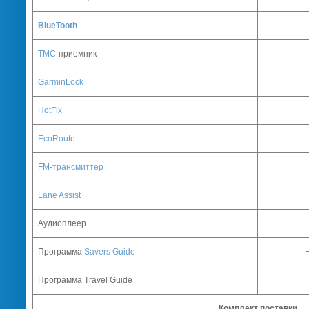
BlueTooth
TMC
-
приемник
GarminLock
HotFix
EcoRoute
FM-трансмиттер
Lane Assist
Аудиоплеер
Программа
Savers Guide
Программа
Travel Guide
Комплект поставки