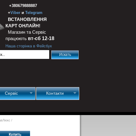
+380679888887
+
Viber
и
Telegram
ВСТАНОВЛЕННЯ
КАРТ ОНЛАЙН!
Магазин та Сервіс
працюють
вт-сб 12-18
Наша сторінка в Фейсбук
Сервіс
Контакти
НавЛюкс
/
Купить