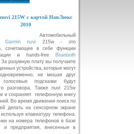
nuvi 215W с картой НавЛюкс
2010
омобильный
ор
Garmin nuvi
215w - это
во, сочетающее в себе функции
игации и hands-free
Bluetooth
. За разумную плату вы получаете
ценных устройства, которые могут
 одновременно, не мешая друг
голосовые подсказки будут
го разговора. Также nuvi 215w
м и сохраняет телефонную книгу
 ней. Во время движения поиск по
ей делать на сенсорном экране
 используя клавиатуру телефона.
нки на номера телефонов в базе
ы и предприятия, внесенные в