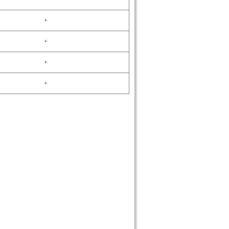
+
+
+
+