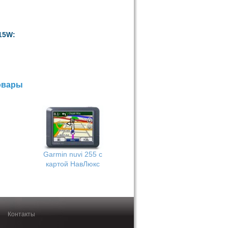
15W:
овары
Garmin nuvi 255 с
картой НавЛюкс
Контакты