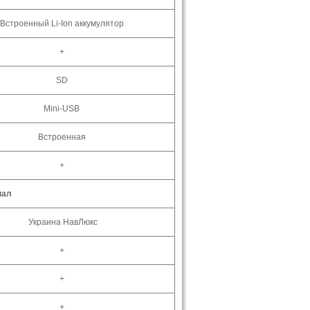
Встроенный
Li-Ion
аккумулятор
+
SD
Mini-USB
Встроенная
+
нал
Украина НавЛюкс
+
+
+