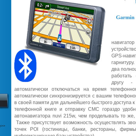
Garmin 
Авт
навигат
устройст
GPS-нав
гарнитуру
два полно
работать
другу - 
автоматически отключаться на время телефонно
автоматически синхронизируется с вашим телефоно
в своей памяти для дальнейшего быстрого доступа к
телефонной книге и отправку СМС гораздо удобн
автонавигатора nuvi 215w, чем проделывать то же,
Также присутствует возможность осуществлять зво
е>>
точек POI (гостиницы, банки, рестораны, фирм
информационную базу устройства).