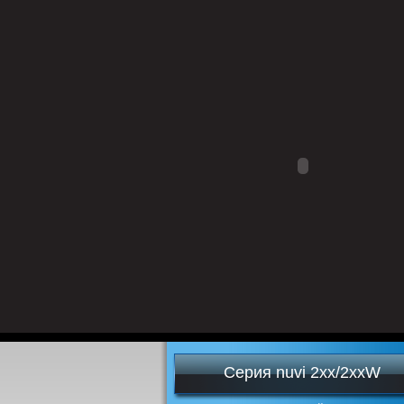
Серия nuvi 2хх/2ххW