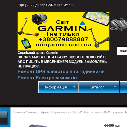
Офіційний дилер GARMIN в Україні
Сервісний центр Garmin
ПІСЛЯ ЗАМОВЛЕННЯ ОБОВ'ЯЗКОВО ТЕЛЕФОНУЙТЕ
АБО ПИШІТЬ В МЕСЕНДЖЕР! МОДУЛЬ ЗАМОВЛЕНЬ
НЕ ПРАЦЮЄ.
Ремонт GPS навігаторів та годинників
Ремонт Електросамокатів
Інформація
Каталог
Главная
/
Каталог
/
Архів
/
Серия nuvi 2хх/2ххW
/
Garmin nuvi 215W с картой 
44466 грн