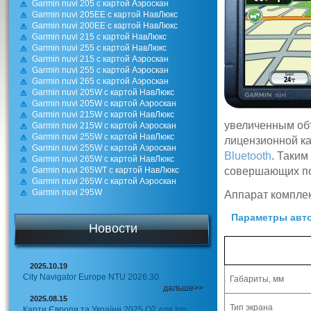
Garmin nuvi 205 с картой Аэроскан
Garmin nuvi 205EE с картой НавЛюкс
Garmin nuvi 200EE с картой НавЛюкс
Garmin nuvi 215 с картой НавЛюкс
Garmin nuvi 255 с картой НавЛюкс
Garmin nuvi 215 с картой Аэроскан
Garmin nuvi 255 с картой Аэроскан
Garmin nuvi 265 с картой Аэроскан
Garmin nuvi 205W с картой НавЛюкс
Garmin nuvi 205W с картой Аэроскан
Garmin nuvi 215W с картой НавЛюкс
увеличенным об
Garmin nuvi 215W с картой Аэроскан
Garmin nuvi 255W с картой НавЛюкс
лицензионной к
Garmin nuvi 255W с картой Аэроскан
Bluetooth
. Таким
Garmin nuvi 265W с картой НавЛюкс
Garmin nuvi 265WT с картой НавЛюкс
совершающих пое
Garmin nuvi 265W с картой Аэроскан
Garmin nuvi 295W
Аппарат компле
Параметры авто
Новости
2025.10.19
City Navigator Europe NTU 2026.30
Габариты, мм
дальше>>
2025.08.15
Тип экрана
Карти Європи та України 2025 Q2 для Igo