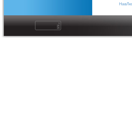
НавЛю