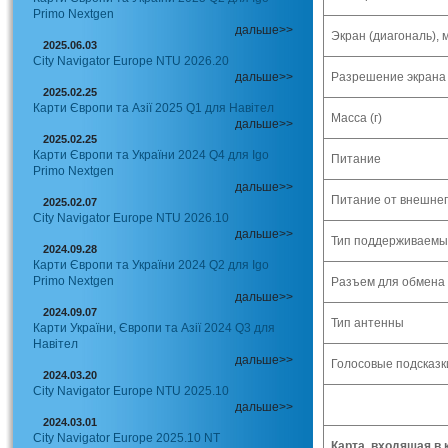
Primo Nextgen
дальше>>
Экран (диагональ), 
2025.06.03
City Navigator Europe NTU 2026.20
дальше>>
Разрешение экрана
2025.02.25
Карти Європи та Азії 2025 Q1 для Навітел
Масса (г)
дальше>>
2025.02.25
Карти Європи та України 2024 Q4 для Igo
Питание
Primo Nextgen
дальше>>
Питание от внешнег
2025.02.07
City Navigator Europe NTU 2026.10
дальше>>
Тип поддерживаемы
2024.09.28
Карти Європи та України 2024 Q2 для Igo
Primo Nextgen
Разъем для обмена
дальше>>
2024.09.07
Тип антенны
Карти України, Європи та Азії 2024 Q3 для
Навітел
дальше>>
Голосовые подсказк
2024.03.20
City Navigator Europe NTU 2025.10
дальше>>
2024.03.01
City Navigator Europe 2025.10 NT
Карта, входящая в 