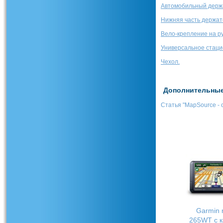
Автомобильный держ
Нижняя часть держат
Вело-крепление на ру
Универсальное стаци
Чехол.
Дополнительные 
Статья "MapSource - 
Garmin 
265WT с к