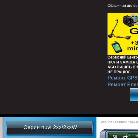
Офіційний дилер
Сервісний центр
ПІСЛЯ ЗАМОВЛ
АБО ПИШІТЬ В
НЕ ПРАЦЮЄ.
Ремонт GPS 
Ремонт Еле
Главная
/
Каталог
/
Архів
Серия nuvi 2хх/2ххW