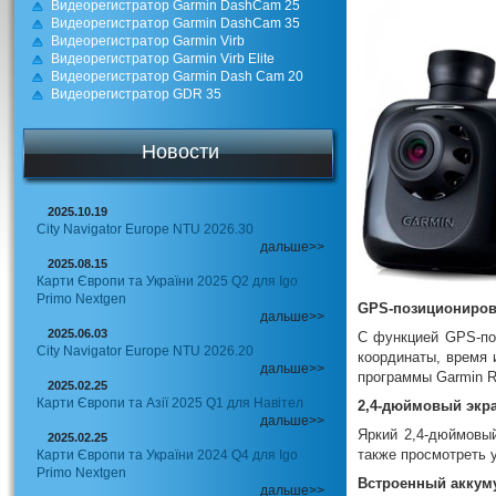
Видеорегистратор Garmin DashCam 25
Видеорегистратор Garmin DashCam 35
Видеoрегистратор Garmin Virb
Видеорегистратор Garmin Virb Elite
Видеорегистратор Garmin Dash Cam 20
Видеорегистратор GDR 35
Новости
2025.10.19
City Navigator Europe NTU 2026.30
дальше>>
2025.08.15
Карти Європи та України 2025 Q2 для Igo
Primo Nextgen
GPS-позициониров
дальше>>
2025.06.03
С функцией GPS-по
City Navigator Europe NTU 2026.20
координаты, время
дальше>>
программы Garmin Re
2025.02.25
Карти Європи та Азії 2025 Q1 для Навітел
2,4-дюймовый экр
дальше>>
Яркий 2,4-дюймовы
2025.02.25
также просмотреть 
Карти Європи та України 2024 Q4 для Igo
Primo Nextgen
Встроенный аккуму
дальше>>