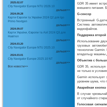
2025.02.07
GDR 35 имеет встро
City Navigator Europe NTU 2026.10
внешнего питания. Б
дальше>>
2024.09.28
G-сенсор
Карти Європи та України 2024 Q2 для Igo
Встроенный G-датч
Primo Nextgen
Система автоматич
дальше>>
видеофайлов.
2024.09.07
Карти України, Європи та Азії 2024 Q3 для
Поддержка второй
Навітел
дальше>>
Использование двух
2024.03.20
грузовых автомоби
City Navigator Europe NTU 2025.10
технологии Garmin.
дальше>>
владельцу машины д
2024.03.01
City Navigator Europe 2025.10 NT
Объектив с большо
дальше>>
Все новости>>
GDR 35, используя 
не только в условия
Garmin использует 
уровнем шума, что 
Аварийная кнопка 
В случае чрезвыча
от случайного стира
Голосовая сигнали