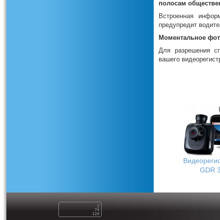
полосам обществе
Встроенная инфор
предупредит водите
Моментальное фо
Для разрешения с
вашего видеорегист
Видеореги
GDR 