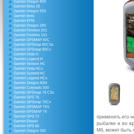
Garmin Oregon 600
Garmin Etrex 20
Garmin Oregon 550
Garmin fenix
Garmin EPIX
Garmin Oregon 200
Garmin Foretrex 201
Garmin Foretrex 101
Garmin GPSMAP 60C
Garmin GPSmap 60CSx
Garmin GPSmap 60Cx
Garmin Vista H
Garmin Legend H
Garmin Venture HC
Garmin Vista HCx
Garmin Summit HC
Garmin Legend HCx
Garmin Oregon 400t
Garmin Colorado 300
Garmin GPSmap 76 CSx
Garmin GPS 76
Garmin GPSmap 76Cx
Garmin GPSMAP 76S
Garmin GPSMAP 76
Garmin GPS 72
применять его н
Garmin EtrexH
рыбалке и во в
Garmin GPS 60
Мб, может быть 
Garmin Oregon 300