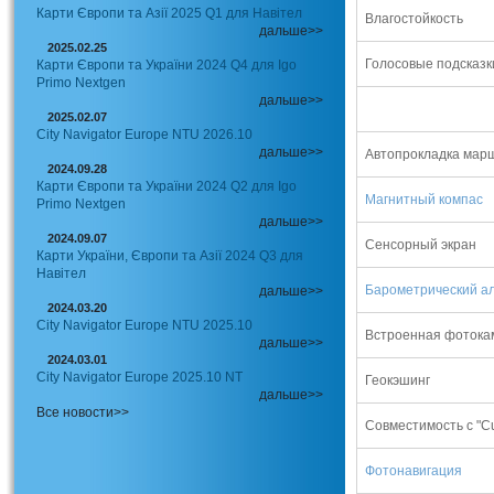
Карти Європи та Азії 2025 Q1 для Навітел
Влагостойкость
дальше>>
2025.02.25
Голосовые подсказк
Карти Європи та України 2024 Q4 для Igo
Primo Nextgen
дальше>>
2025.02.07
City Navigator Europe NTU 2026.10
дальше>>
Автопрокладка марш
2024.09.28
Карти Європи та України 2024 Q2 для Igo
Магнитный компас
Primo Nextgen
дальше>>
2024.09.07
Сенсорный экран
Карти України, Європи та Азії 2024 Q3 для
Навітел
Барометрический а
дальше>>
2024.03.20
City Navigator Europe NTU 2025.10
Встроенная фотока
дальше>>
2024.03.01
City Navigator Europe 2025.10 NT
Геокэшинг
дальше>>
Все новости>>
Совместимость с "Cu
Фотонавигация