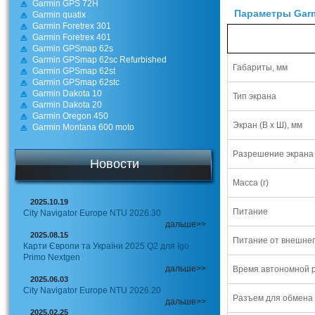
Garmin GPS 72H
Параметры Garm
Garmin quatix
Garmin Foretrex 301
Garmin Foretrex 401
Garmin GPSmap 62s
Garmin GPSmap 62sc Refurbished
Габариты, мм
Garmin GPSmap 62st
Garmin GPSmap 62stc
Garmin Dakota 10
Тип экрана
Garmin Dakota 20
Garmin Oregon 450
Экран (В х Ш), мм
Garmin Montana 600 moto
Разрешение экрана
Новости
Масса (г)
2025.10.19
Питание
City Navigator Europe NTU 2026.30
дальше>>
2025.08.15
Питание от внешнег
Карти Європи та України 2025 Q2 для Igo
Primo Nextgen
дальше>>
Время автономной р
2025.06.03
City Navigator Europe NTU 2026.20
Разъем для обмена
дальше>>
2025.02.25