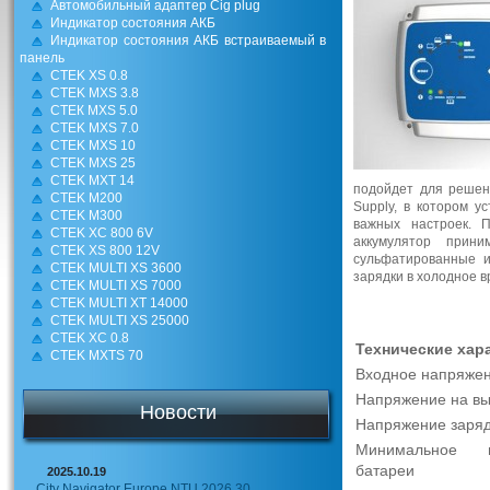
Автомобильный адаптер Cig plug
Индикатор состояния АКБ
Индикатор состояния АКБ встраиваемый в
панель
CTEK XS 0.8
CTEK MXS 3.8
СТЕК MXS 5.0
CTEK MXS 7.0
CTEK MXS 10
CTEK MXS 25
CTEK MXT 14
подойдет для решен
CTEK M200
Supply, в котором у
CTEK M300
важных настроек. 
CTEK XC 800 6V
аккумулятор прин
CTEK XS 800 12V
сульфатированные и
CTEK MULTI XS 3600
зарядки в холодное в
CTEK MULTI XS 7000
CTEK MULTI XT 14000
CTEK MULTI XS 25000
CTEK XC 0.8
Технические хар
CTEK MXTS 70
Входное напряжен
Напряжение на вы
Новости
Напряжение заряд
Минимальное н
батареи
2025.10.19
City Navigator Europe NTU 2026.30