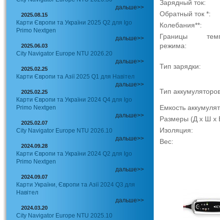
Зарядный ток:
дальше>>
Обратный ток *:
2025.08.15
Карти Європи та України 2025 Q2 для Igo
Колебания**:
Primo Nextgen
Границы темпе
дальше>>
режима:
2025.06.03
City Navigator Europe NTU 2026.20
дальше>>
Тип зарядки:
2025.02.25
Карти Європи та Азії 2025 Q1 для Навітел
дальше>>
Тип аккумуляторов
2025.02.25
Карти Європи та України 2024 Q4 для Igo
Емкость аккумулят
Primo Nextgen
дальше>>
Размеры (Д х Ш х 
2025.02.07
Изоляция:
City Navigator Europe NTU 2026.10
дальше>>
Вес:
2024.09.28
Карти Європи та України 2024 Q2 для Igo
Primo Nextgen
дальше>>
2024.09.07
Карти України, Європи та Азії 2024 Q3 для
Навітел
дальше>>
2024.03.20
City Navigator Europe NTU 2025.10