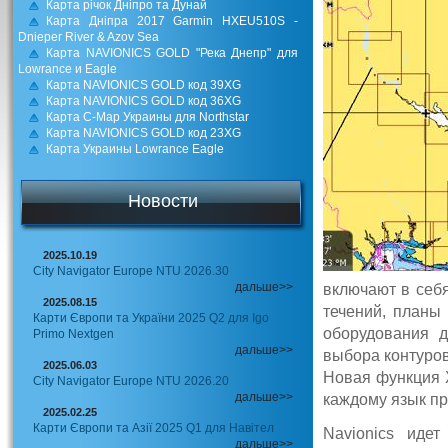
Карта річок Дніпро та Дунай
Карта Дніпра 2017 Garmin HXEU510S -
Dnieper River & Azov Sea
Карта NAVIONICS GOLD "Река Днепр" для
Lowrance и Eagle
Карта NAVIONICS GOLD код 39XG
Карта NAVIONICS GOLD код 36XG
Карта С-Мар Украины для Northstar
Карта NAVIONICS GOLD код 23XG
Карта Украины Lowrance Eagle
Новости
2025.10.19
City Navigator Europe NTU 2026.30
дальше>>
включают в себя
2025.08.15
течений, планы 
Карти Європи та України 2025 Q2 для Igo
оборудования д
Primo Nextgen
дальше>>
выбора контуров
2025.06.03
Новая функция 
City Navigator Europe NTU 2026.20
дальше>>
каждому язык п
2025.02.25
Карти Європи та Азії 2025 Q1 для Навітел
Navionics иде
дальше>>