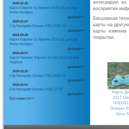
интегрирует их
2025.02.25
Карти Європи та України 2024 Q4 для Igo
восприятия инф
Primo Nextgen
дальше>>
Бесшовная техн
2025.02.07
карты на другу
City Navigator Europe NTU 2026.10
дальше>>
карты изменив
2024.09.28
покрытии.
Карти Європи та України 2024 Q2 для Igo
Primo Nextgen
дальше>>
2024.09.07
Карти України, Європи та Азії 2024 Q3 для
Навітел
дальше>>
2024.03.20
City Navigator Europe NTU 2025.10
дальше>>
2024.03.01
City Navigator Europe 2025.10 NT
Карта Дн
дальше>>
2017 Ga
Все новости>>
HXEU51
Dnieper R
Azov S