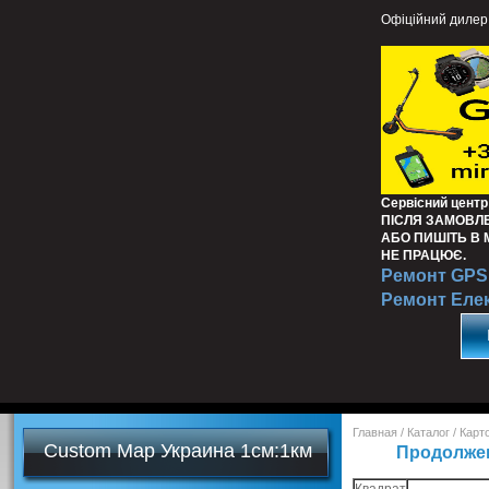
Офіційний дилер
Сервісний центр
ПІСЛЯ ЗАМОВЛ
АБО ПИШІТЬ В
НЕ ПРАЦЮЄ.
Ремонт GPS 
Ремонт Еле
Главная
/
Каталог
/
Карт
Custom Map Украина 1см:1км
Продолже
Квадрат