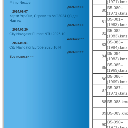
(1971).kmz
Primo Nextgen
дальше>>
l35-080--
80
2024.09.07
(1971).kmz
Карти України, Європи та Азії 2024 Q3 для
l35-081--
Навітел
81
(1983).kmz
дальше>>
2024.03.20
l35-082--
82
City Navigator Europe NTU 2025.10
(1983).kmz
дальше>>
l35-083--
2024.03.01
83
(1984).kmz
City Navigator Europe 2025.10 NT
дальше>>
l35-084--
84
Все новости>>
(1983).kmz
l35-085--
85
(1969).kmz
l35-086--
86
(1969).kmz
l35-087--
87
(1971).kmz
88
l35-088.km
89
l35-089.km
l35-090--
90
(1971).kmz