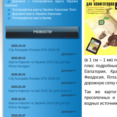
Дорожня і топографічна карта України
НавЛюкс
Топографічна карта України Аероскан Топо
Дорожня карта України Аероскан
Топографічна карта Криму
Новости
2025.10.19
City Navigator Europe NTU 2026.30
дальше>>
2025.08.15
(в 1 см – 1 км) 
Карти Європи та України 2025 Q2 для Igo
плюс подробные
Primo Nextgen
дальше>>
Евпатория, Кр
2025.06.03
Феодосия, Ялта
City Navigator Europe NTU 2026.20
дорожную сетку 
дальше>>
2025.02.25
Карти Європи та Азії 2025 Q1 для Навітел
Так же карто
дальше>>
проселочных и 
2025.02.25
водных источник
Карти Європи та України 2024 Q4 для Igo
Primo Nextgen
дальше>>
2025.02.07