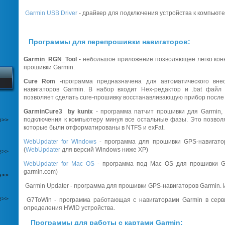
Garmin USB Driver
- драйвер для подключения устройства к компьюте
Программы для перепрошивки навигаторов:
Garmin_RGN_Tool -
небольшое приложение позволяющее легко конв
прошивки Garmin.
Cure Rom -
программа предназначена для автоматического вн
навигаторов Garmin. В набор входит Hex-редактор и .bat файл
позволяет сделать cure-прошивку восстанавливающую прибор после 
GarminCure3
by kunix
- программа патчит прошивки для Garmin, 
подключения к компьютеру минуя все остальные фазы. Это позвол
е>>
которые были отформатированы в NTFS и exFat.
WebUpdater for Windows
- программа для прошивки GPS-навигатор
(
WebUpdater
для версий Windows ниже XP)
е>>
WebUpdater for Mac OS
- программа под Mac OS для прошивки GP
garmin.com)
е>>
Garmin Updater - программа для прошивки GPS-навигаторов Garmin.
е>>
G7ToWin - программа работающая с навигаторами Garmin в серв
определения HWID устройства.
Программы для работы с картами Garmin: