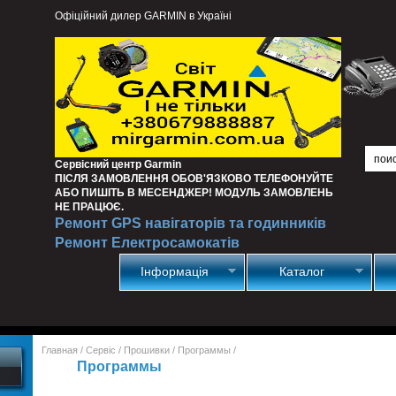
Офіційний дилер GARMIN в Україні
Сервісний центр Garmin
ПІСЛЯ ЗАМОВЛЕННЯ ОБОВ'ЯЗКОВО ТЕЛЕФОНУЙТЕ
АБО ПИШІТЬ В МЕСЕНДЖЕР! МОДУЛЬ ЗАМОВЛЕНЬ
НЕ ПРАЦЮЄ.
Ремонт GPS навігаторів та годинників
Ремонт Електросамокатів
Інформація
Каталог
Главная
/
Сервіс
/
Прошивки
/
Программы
/
Программы