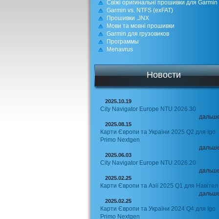
Свіжі оригинальні прошивки для Garmin
Garmin vs. NTFS (exFAT)
Прошивки .JNX
Мови та мовні прошивки
Garmin для грузовиков
Программы
Menavrus
Новости
2025.10.19
City Navigator Europe NTU 2026.30
дальш
2025.08.15
Карти Європи та України 2025 Q2 для Igo
Primo Nextgen
дальш
2025.06.03
City Navigator Europe NTU 2026.20
дальш
2025.02.25
Карти Європи та Азії 2025 Q1 для Навітел
дальш
2025.02.25
Карти Європи та України 2024 Q4 для Igo
Primo Nextgen