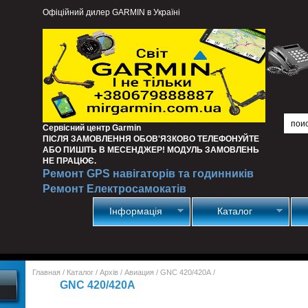
Офіційний дилер GARMIN в Україні
Сервісний центр Garmin
ПІСЛЯ ЗАМОВЛЕННЯ ОБОВ'ЯЗКОВО ТЕЛЕФОНУЙТЕ
АБО ПИШІТЬ В МЕСЕНДЖЕР! МОДУЛЬ ЗАМОВЛЕНЬ
НЕ ПРАЦЮЄ.
Ремонт GPS навігаторів та годинників
Ремонт Електросамокатів
Інформація
Каталог
Главная
/
Каталог
/
Архів
/
Авиация
/
GNC 420/420A
/
GNC 420/420A