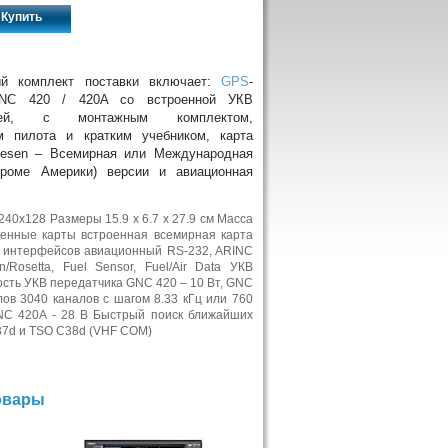
Купить
ый комплект поставки включает:
GPS
-
GNC 420 / 420A cо встроенной УКВ
цией, c монтажным комплектом,
м пилота и кратким учебником, карта
pesen – Всемирная или Международная
кроме Америки) версии и авиационная
0х128 Размеры 15.9 х 6.7 х 27.9 см Масса
оенные карты встроенная всемирная карта
е интерфейсов авиационный RS-232, ARINC
in/Rosetta, Fuel Sensor, Fuel/Air Data УКВ
сть УКВ передатчика GNС 420 – 10 Вт, GNC
ов 3040 каналов с шагом 8.33 кГц или 760
NC 420A - 28 В Быстрый поиск ближайших
37d и TSO C38d (VHF COM)
овары