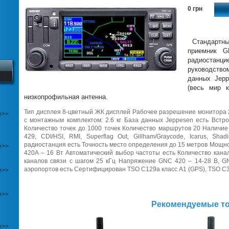
0 грн
Стандартн
приемник 
радиостан
руководство
данных Jep
(весь мир 
низкопрофильная антенна.
Тип дисплея 8-цветный ЖК дисплей Рабочее разрешение монитора 24
е>>
с монтажным комплектом: 2.6 кг База данных Jeppesen есть Встр
Количество точек до 1000 точек Количество маршрутов 20 Наличи
429, CDI/HSI, RMI, Superflag Out, Gillham/Graycode, Icarus, Shad
радиостанция есть Точность место определения до 15 метров Мощно
е>>
420A – 16 Вт Автоматический выбор частоты есть Количество канал
каналов связи с шагом 25 кГц Напряжение GNC 420 – 14-28 В, G
аэропортов есть Cертифицирован TSO C129a класс A1 (GPS), TSO C
е>>
е>>
Рекомендуемые т
е>>