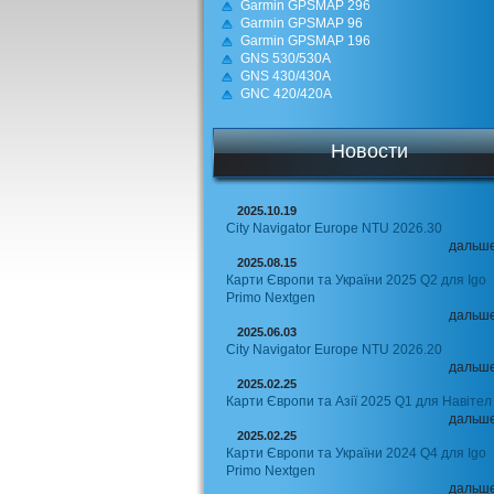
Garmin GPSMAP 296
Garmin GPSMAP 96
Garmin GPSMAP 196
GNS 530/530A
GNS 430/430A
GNC 420/420A
Новости
2025.10.19
City Navigator Europe NTU 2026.30
дальш
2025.08.15
Карти Європи та України 2025 Q2 для Igo
Primo Nextgen
дальш
2025.06.03
City Navigator Europe NTU 2026.20
дальш
2025.02.25
Карти Європи та Азії 2025 Q1 для Навітел
дальш
2025.02.25
Карти Європи та України 2024 Q4 для Igo
Primo Nextgen
дальш