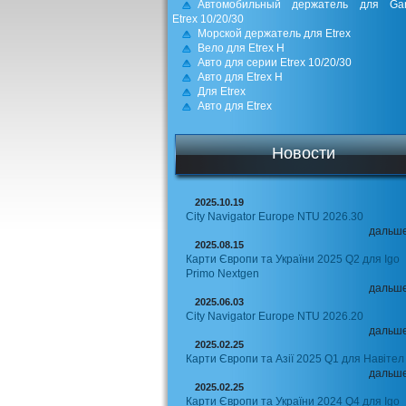
Автомобильный держатель для Gar
Etrex 10/20/30
Морской держатель для Etrex
Вело для Etrex H
Авто для серии Etrех 10/20/30
Авто для Etrex H
Для Etrex
Авто для Etrex
Новости
2025.10.19
City Navigator Europe NTU 2026.30
дальш
2025.08.15
Карти Європи та України 2025 Q2 для Igo
Primo Nextgen
дальш
2025.06.03
City Navigator Europe NTU 2026.20
дальш
2025.02.25
Карти Європи та Азії 2025 Q1 для Навітел
дальш
2025.02.25
Карти Європи та України 2024 Q4 для Igo