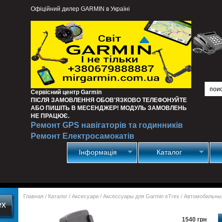
Офіційний дилер GARMIN в Україні
Сервісний центр Garmin
ПІСЛЯ ЗАМОВЛЕННЯ ОБОВ'ЯЗКОВО ТЕЛЕФОНУЙТЕ
АБО ПИШІТЬ В МЕСЕНДЖЕР! МОДУЛЬ ЗАМОВЛЕНЬ
НЕ ПРАЦЮЄ.
Ремонт GPS навігаторів та годинників
Ремонт Електросамокатів
Інформація
Каталог
Главная
/
Каталог
/
Аксесуари
/
Аксессуары для Garmin eTrex
/
Автомобильный
ex
1540 грн