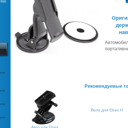
min
Ориги
держ
нав
Автомобил
портативны
е>>
Рекомендуемые т
е>>
е>>
Вело для Etrex H
е>>
Авто для Etrex