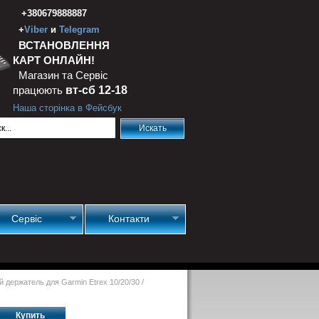
+380679888887
+
Viber
и
Telegram
ВСТАНОВЛЕННЯ
КАРТ ОНЛАЙН!
Магазин та Сервіс
працюють
вт-сб 12-18
Наша сторінка в Фейсбук
Сервіс
Контакти
 держатель для Garmin Etrex 10/20/30
/
Купить