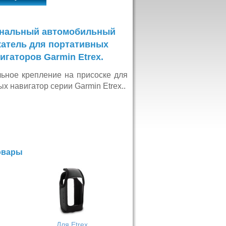
нальный автомобильный
атель для портативных
игаторов
Garmin Etrex.
ьное крепление на присоске для
х навигатор серии Garmin Etrex..
овары
Для Etrex