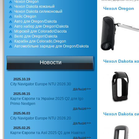
Чехол Oregon
Чехол Dakota кожаный
Чехол Oregon
Чехол Dakota силиконовый
Кейс Oregon
Авто для Oregon/Dakota
Авто набор для Oregon\Dakota
Морской для Colorado\Dacota
Вело для Oregon\Dakota
Карабін для Colorado,Oregon
Автомобільне зарядне для Oregon/Dakota
Чехол Dakota к
Новости
2025.10.19
City Navigator Europe NTU 2026.30
дальше>>
2025.08.15
Карти Європи та України 2025 Q2 для Igo
Primo Nextgen
дальше>>
2025.06.03
Чехол Dakota 
City Navigator Europe NTU 2026.20
дальше>>
2025.02.25
Карти Європи та Азії 2025 Q1 для Навітел
дальше>>