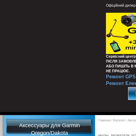
Офіційний дилер
Сервісний центр
ПІСЛЯ ЗАМОВЛ
АБО ПИШІТЬ В
НЕ ПРАЦЮЄ.
Ремонт GPS 
Ремонт Еле
Главная
/
Каталог
/
Аксе
Аксессуары для Garmin
Oregon/Dakota
чехлы, держатели, ус