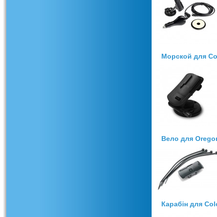
Морской для Co
Вело для Orego
Карабін для Col